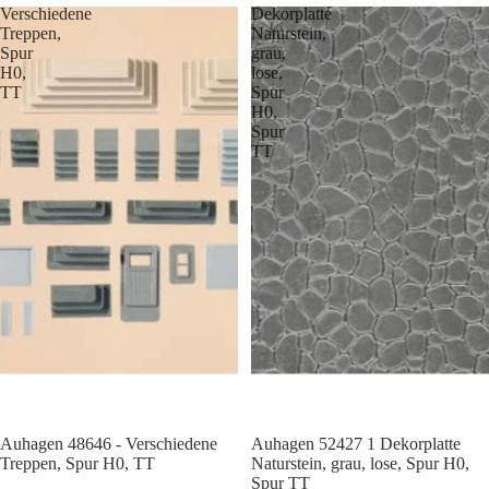
Verschiedene
Dekorplatte
Treppen,
Naturstein,
Spur
grau,
H0,
lose,
TT
Spur
H0,
Spur
TT
Auhagen 48646 - Verschiedene
Auhagen 52427 1 Dekorplatte
Treppen, Spur H0, TT
Naturstein, grau, lose, Spur H0,
Spur TT