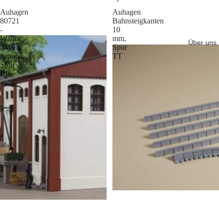
Auhagen
Auhagen
80721
Bahnsteigkanten
-
10
Wände
mm,
Über uns
2410K
Spur
geputzt,
TT
Spur
H0