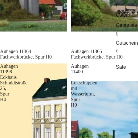
n
Ostern
Geburtsta
g
Gutschein
e
Sale
Auhagen 11364 -
Sale
Auhagen 11365 -
Fachwerkbrücke, Spur H0
Fachwerkbrücke, Spur H0
Auhagen
Auhagen
Sale
11398
11400
Eckhaus
-
Schmidtstraße
Lokschuppen
25,
mit
Spur
Wasserturm,
H0
Spur
H0