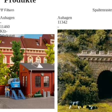
Spaltenraste
Filtern
Auhagen
Auhagen
-
11342
11460
-
Kfz-
Tunnelportale
Werkstatt
eingleisig,
Shop
Spur
H0
Modelleise
bahnen