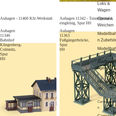
Loks &
Wagen
Sale
Auhagen - 11460 Kfz-Werkstatt
Auhagen 11342 - Tunnelportale
Gleise &
eingleisig, Spur H0
Weichen
Auhagen
Auhagen
Modellba
11346
11363
Bahnhof
Fußgängerbrücke,
n Zubehö
Klingenberg-
Spur
Modellba
Colmnitz,
H0
Spur
n
H0
Startpack
ngen
Modellaut
os
Carreraba
n
Carrera