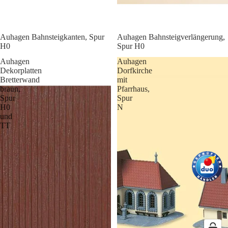
Auhagen Bahnsteigkanten, Spur
Auhagen Bahnsteigverlängerung,
H0
Spur H0
Auhagen
Auhagen
Dekorplatten
Dorfkirche
Bretterwand
mit
braun,
Pfarrhaus,
Spur
Spur
H0
N
und
TT