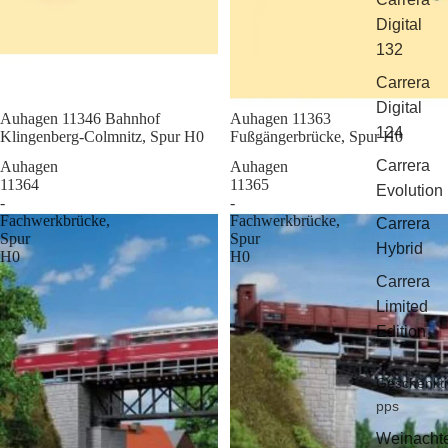
Digital
132
Carrera
Digital
Sale
Auhagen 11346 Bahnhof
Sale
Auhagen 11363
124
Klingenberg-Colmnitz, Spur H0
Fußgängerbrücke, Spur H0
Carrera
Auhagen
Auhagen
11364
11365
Evolution
-
-
Fachwerkbrücke,
Fachwerkbrücke,
Carrera
Spur
Spur
Hybrid
H0
H0
Carrera
Limited
Edition
Geschenkti
pps
Weinacht