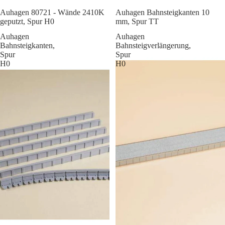
Sale
Auhagen 80721 - Wände 2410K
Auhagen Bahnsteigkanten 10
geputzt, Spur H0
mm, Spur TT
Auhagen
Auhagen
Bahnsteigkanten,
Bahnsteigverlängerung,
Spur
Spur
H0
H0