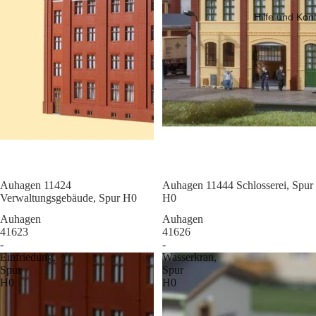
Hilfe und Kon
Sale
Auhagen 11424
Sale
Auhagen 11444 Schlosserei, Spur
Verwaltungsgebäude, Spur H0
H0
Auhagen
Auhagen
41623
41626
-
-
Einfriedung,
Wasserkran,
Spur
Spur
H0
H0