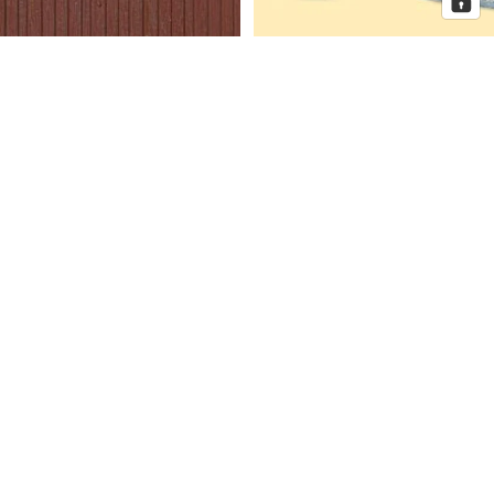
Auhagen Dekorplatten
Auhagen Dorfkirche mit
Bretterwand braun, Spur H0 und
Pfarrhaus, Spur N
TT
Auhagen
Auhagen
Eckhaus
Fenster
Schmidtstraße
für
10
Industriegebäude,
Spur
H0
Mehr