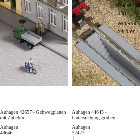
Zubehör
Rücksend
ung
Widerruf
erklären
Auhagen 42657 - Gehwegplatten
Sale
Auhagen 44645 -
mit Zubehör
Untersuchungsgruben
Auhagen
Auhagen
48646
52427
-
1