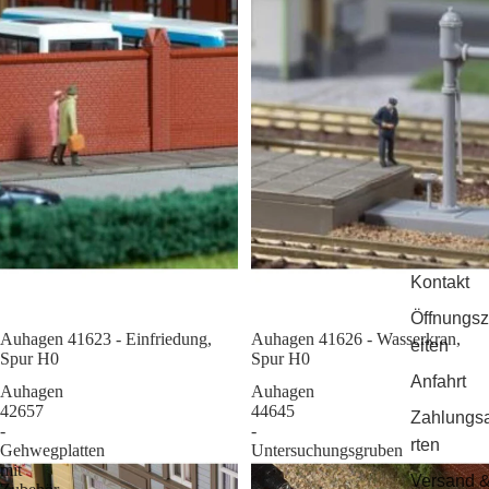
Kontakt
Öffnungsz
Auhagen 41623 - Einfriedung,
Sale
Auhagen 41626 - Wasserkran,
eiten
Spur H0
Spur H0
Anfahrt
Auhagen
Auhagen
42657
44645
Zahlungs
-
-
rten
Gehwegplatten
Untersuchungsgruben
mit
Versand 