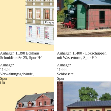
Sale
Auhagen 11398 Eckhaus
Sale
Auhagen 11400 - Lokschuppen
Schmidtstraße 25, Spur H0
mit Wasserturm, Spur H0
Auhagen
Auhagen
11424
11444
Verwaltungsgebäude,
Schlosserei,
Spur
Spur
H0
H0