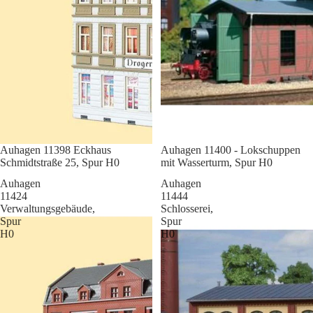
Sale
Auhagen 11398 Eckhaus
Sale
Auhagen 11400 - Lokschuppen
Schmidtstraße 25, Spur H0
mit Wasserturm, Spur H0
Auhagen
Auhagen
11424
11444
Verwaltungsgebäude,
Schlosserei,
Spur
Spur
H0
H0