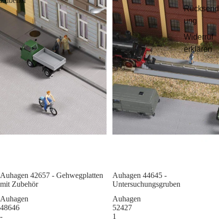
Zubehör
Rücksend
ung
Widerruf
erklären
Auhagen 42657 - Gehwegplatten
Sale
Auhagen 44645 -
mit Zubehör
Untersuchungsgruben
Auhagen
Auhagen
48646
52427
-
1