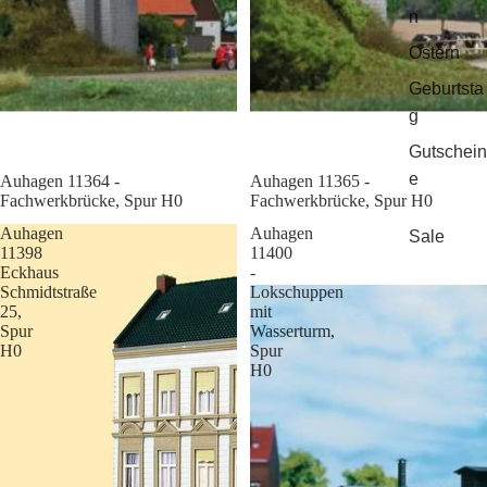
n
Ostern
Geburtsta
g
Gutschein
e
Sale
Auhagen 11364 -
Sale
Auhagen 11365 -
Fachwerkbrücke, Spur H0
Fachwerkbrücke, Spur H0
Auhagen
Auhagen
Sale
11398
11400
Eckhaus
-
Schmidtstraße
Lokschuppen
25,
mit
Spur
Wasserturm,
H0
Spur
H0