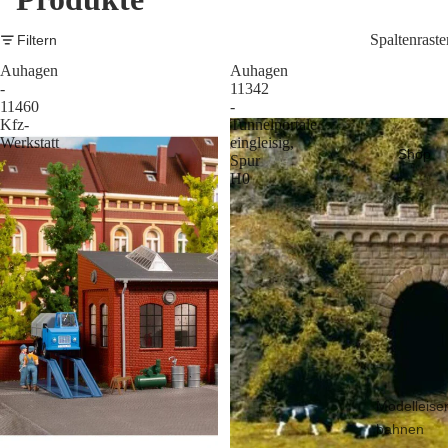
Spaltenraste
Filtern
Auhagen
Auhagen
-
11342
11460
-
Kfz-
Tunnelportale
Werkstatt
eingleisig,
Shop
Spur
H0
Modelleise
bahnen