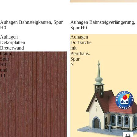
Auhagen Bahnsteigkanten, Spur
Auhagen Bahnsteigverlängerung,
H0
Spur H0
Auhagen
Auhagen
Dekorplatten
Dorfkirche
Bretterwand
mit
braun,
Pfarrhaus,
Spur
Spur
H0
N
und
TT