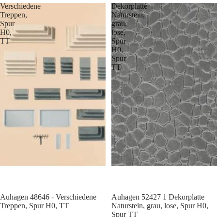
Verschiedene
Dekorplatte
Treppen,
Naturstein,
Spur
grau,
H0,
lose,
TT
Spur
H0,
Spur
TT
Auhagen 48646 - Verschiedene
Auhagen 52427 1 Dekorplatte
Treppen, Spur H0, TT
Naturstein, grau, lose, Spur H0,
Spur TT