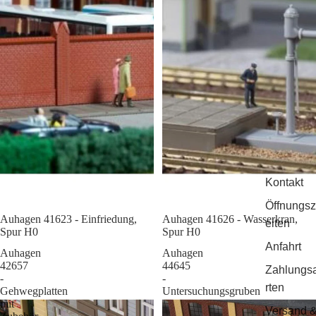
Kontakt
Öffnungsz
Auhagen 41623 - Einfriedung,
Sale
Auhagen 41626 - Wasserkran,
eiten
Spur H0
Spur H0
Anfahrt
Auhagen
Auhagen
42657
44645
Zahlungs
-
-
rten
Gehwegplatten
Untersuchungsgruben
mit
Versand 