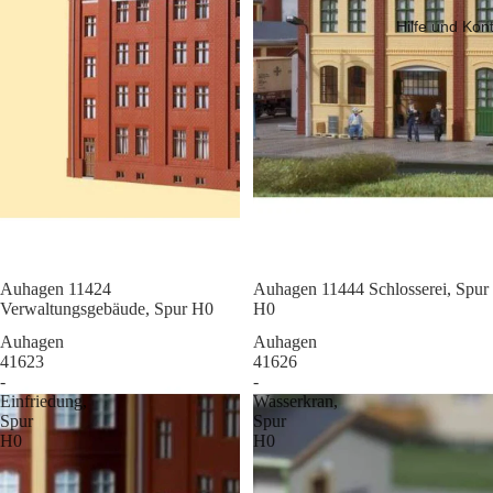
Hilfe und Kon
Sale
Auhagen 11424
Sale
Auhagen 11444 Schlosserei, Spur
Verwaltungsgebäude, Spur H0
H0
Auhagen
Auhagen
41623
41626
-
-
Einfriedung,
Wasserkran,
Spur
Spur
H0
H0