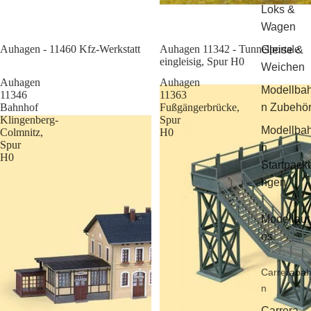
Loks &
Wagen
Sale
Auhagen - 11460 Kfz-Werkstatt
Auhagen 11342 - Tunnelportale
Gleise &
eingleisig, Spur H0
Weichen
Auhagen
Auhagen
Modellba
11346
11363
Bahnhof
Fußgängerbrücke,
n Zubehö
Klingenberg-
Spur
Modellba
Colmnitz,
H0
Spur
n
H0
Startpack
ngen
Modellaut
os
Carreraba
n
Carrera