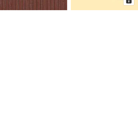
Auhagen Dekorplatten
Auhagen Dorfkirche mit
Bretterwand braun, Spur H0 und
Pfarrhaus, Spur N
TT
Auhagen
Auhagen
Eckhaus
Fenster
Schmidtstraße
für
10
Industriegebäude,
Spur
H0
Mehr