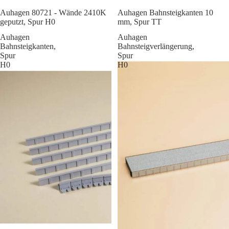
Sale
Auhagen 80721 - Wände 2410K
Auhagen Bahnsteigkanten 10
geputzt, Spur H0
mm, Spur TT
Auhagen
Auhagen
Bahnsteigkanten,
Bahnsteigverlängerung,
Spur
Spur
H0
H0