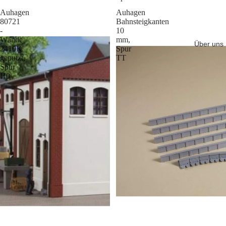
Auhagen
Auhagen
80721
Bahnsteigkanten
-
10
Wände
mm,
Über uns
2410K
Spur
geputzt,
TT
Spur
H0