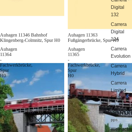
Digital
132
Carrera
Digital
Sale
Auhagen 11346 Bahnhof
Sale
Auhagen 11363
124
Klingenberg-Colmnitz, Spur H0
Fußgängerbrücke, Spur H0
Carrera
Auhagen
Auhagen
11364
11365
Evolution
-
-
Fachwerkbrücke,
Fachwerkbrücke,
Carrera
Spur
Spur
Hybrid
H0
H0
Carrera
Limited
Edition
Geschenkti
pps
Weinacht