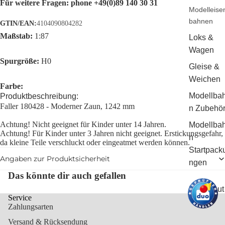
Für weitere Fragen:
phone +49(0)89 140 30 31
Modelleise
bahnen
GTIN/EAN:
4104090804282
Maßstab:
1:87
Loks &
Wagen
Spurgröße:
H0
Gleise &
Weichen
Farbe:
Modellba
Produktbeschreibung:
Faller 180428 - Moderner Zaun, 1242 mm
n Zubehö
Achtung! Nicht geeignet für Kinder unter 14 Jahren.
Modellba
Achtung! Für Kinder unter 3 Jahren nicht geeignet. Erstickungsgefahr,
n
da kleine Teile verschluckt oder eingeatmet werden können.
Startpack
Angaben zur Produktsicherheit
ngen
Das könnte dir auch gefallen
Modellaut
Service
os
Zahlungsarten
Versand & Rücksendung