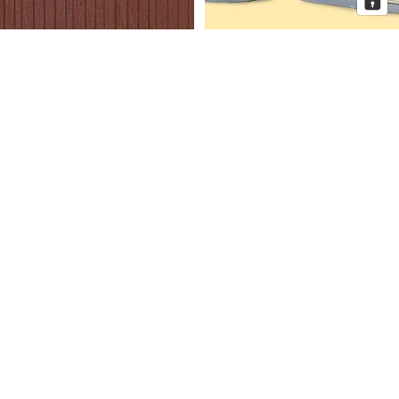
Auhagen Dekorplatten
Auhagen Dorfkirche mit
Bretterwand braun, Spur H0 und
Pfarrhaus, Spur N
TT
Auhagen
Auhagen
Eckhaus
Fenster
Schmidtstraße
für
10
Industriegebäude,
Spur
H0
Mehr