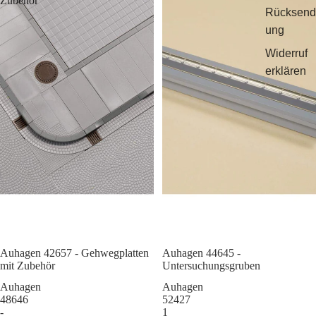
Zubehör
Rücksend
ung
Widerruf
erklären
Auhagen 42657 - Gehwegplatten
Sale
Auhagen 44645 -
mit Zubehör
Untersuchungsgruben
Auhagen
Auhagen
48646
52427
-
1