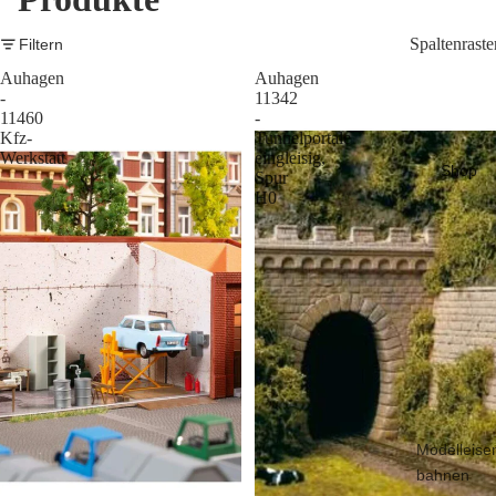
Spaltenraste
Filtern
Auhagen
Auhagen
-
11342
11460
-
Kfz-
Tunnelportale
Werkstatt
eingleisig,
Shop
Spur
H0
Modelleise
bahnen