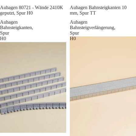
Sale
Auhagen 80721 - Wände 2410K
Auhagen Bahnsteigkanten 10
geputzt, Spur H0
mm, Spur TT
Auhagen
Auhagen
Bahnsteigkanten,
Bahnsteigverlängerung,
Spur
Spur
H0
H0