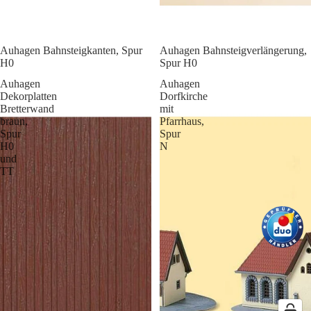
Auhagen Bahnsteigkanten, Spur
Auhagen Bahnsteigverlängerung,
H0
Spur H0
Auhagen
Auhagen
Dekorplatten
Dorfkirche
Bretterwand
mit
braun,
Pfarrhaus,
Spur
Spur
H0
N
und
TT