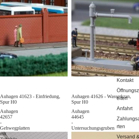
Kontakt
Öffnungsz
Auhagen 41623 - Einfriedung,
Sale
Auhagen 41626 - Wasserkran,
eiten
Spur H0
Spur H0
Anfahrt
Auhagen
Auhagen
42657
44645
Zahlungs
-
-
rten
Gehwegplatten
Untersuchungsgruben
mit
Versand 