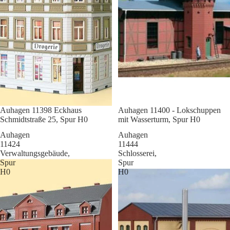
Sale
Auhagen 11398 Eckhaus
Sale
Auhagen 11400 - Lokschuppen
Schmidtstraße 25, Spur H0
mit Wasserturm, Spur H0
Auhagen
Auhagen
11424
11444
Verwaltungsgebäude,
Schlosserei,
Spur
Spur
H0
H0