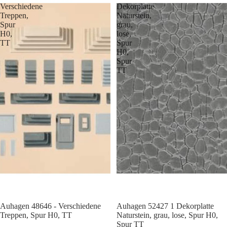
Verschiedene
Dekorplatte
Treppen,
Naturstein,
Spur
grau,
H0,
lose,
TT
Spur
H0,
Spur
TT
Auhagen 48646 - Verschiedene
Auhagen 52427 1 Dekorplatte
Treppen, Spur H0, TT
Naturstein, grau, lose, Spur H0,
Spur TT