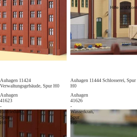
Hilfe und Kon
Sale
Auhagen 11424
Sale
Auhagen 11444 Schlosserei, Spur
Verwaltungsgebäude, Spur H0
H0
Auhagen
Auhagen
41623
41626
-
-
Einfriedung,
Wasserkran,
Spur
Spur
H0
H0