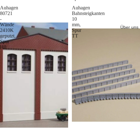
Auhagen
Auhagen
80721
Bahnsteigkanten
-
10
Wände
mm,
Über uns
2410K
Spur
geputzt,
TT
Spur
H0