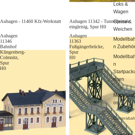
Loks &
Wagen
Sale
Auhagen - 11460 Kfz-Werkstatt
Auhagen 11342 - Tunnelportale
Gleise &
eingleisig, Spur H0
Weichen
Auhagen
Auhagen
Modellba
11346
11363
Bahnhof
Fußgängerbrücke,
n Zubehö
Klingenberg-
Spur
Modellba
Colmnitz,
H0
Spur
n
H0
Startpack
ngen
Modellaut
os
Carreraba
n
Carrera