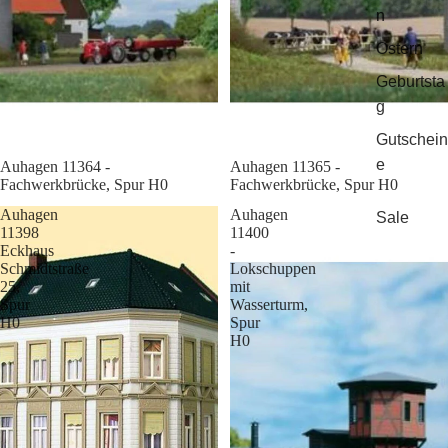
n
Ostern
Geburtsta
g
Gutschein
e
Sale
Auhagen 11364 -
Sale
Auhagen 11365 -
Fachwerkbrücke, Spur H0
Fachwerkbrücke, Spur H0
Auhagen
Auhagen
Sale
11398
11400
Eckhaus
-
Schmidtstraße
Lokschuppen
25,
mit
Spur
Wasserturm,
H0
Spur
H0