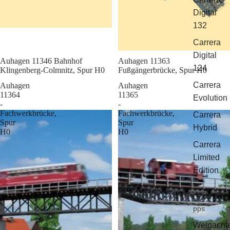
Digital
132
Carrera
Digital
Sale
Auhagen 11346 Bahnhof
Sale
Auhagen 11363
124
Klingenberg-Colmnitz, Spur H0
Fußgängerbrücke, Spur H0
Carrera
Auhagen
Auhagen
11364
11365
Evolution
-
-
Fachwerkbrücke,
Fachwerkbrücke,
Carrera
Spur
Spur
Hybrid
H0
H0
Carrera
Limited
Edition
Geschenkti
pps
Weinacht