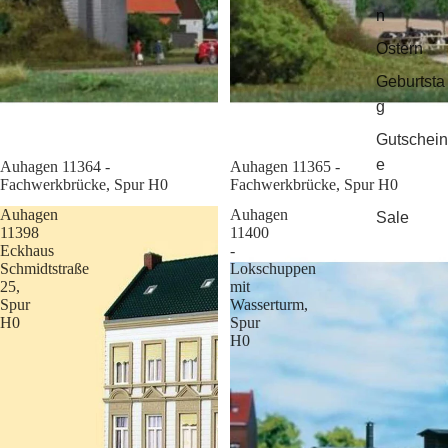
n
Ostern
Geburtsta
g
Gutschein
e
Sale
Auhagen 11364 -
Sale
Auhagen 11365 -
Fachwerkbrücke, Spur H0
Fachwerkbrücke, Spur H0
Auhagen
Auhagen
Sale
11398
11400
Eckhaus
-
Schmidtstraße
Lokschuppen
25,
mit
Spur
Wasserturm,
H0
Spur
H0