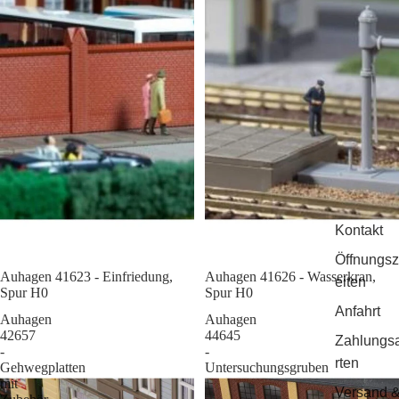
Kontakt
Öffnungsz
Auhagen 41623 - Einfriedung,
Sale
Auhagen 41626 - Wasserkran,
eiten
Spur H0
Spur H0
Anfahrt
Auhagen
Auhagen
42657
44645
Zahlungs
-
-
rten
Gehwegplatten
Untersuchungsgruben
mit
Versand 