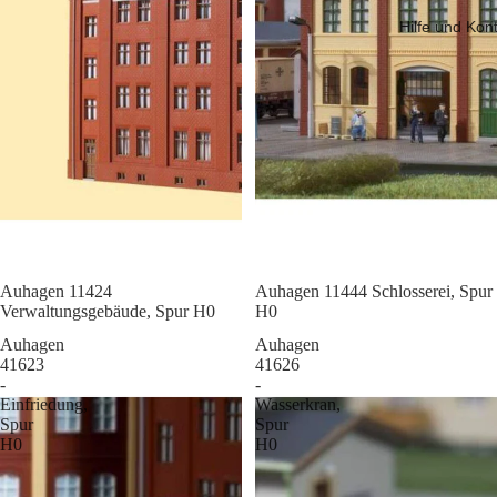
Hilfe und Kon
Sale
Auhagen 11424
Sale
Auhagen 11444 Schlosserei, Spur
Verwaltungsgebäude, Spur H0
H0
Auhagen
Auhagen
41623
41626
-
-
Einfriedung,
Wasserkran,
Spur
Spur
H0
H0