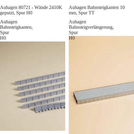
Sale
Auhagen 80721 - Wände 2410K
Auhagen Bahnsteigkanten 10
geputzt, Spur H0
mm, Spur TT
Auhagen
Auhagen
Bahnsteigkanten,
Bahnsteigverlängerung,
Spur
Spur
H0
H0