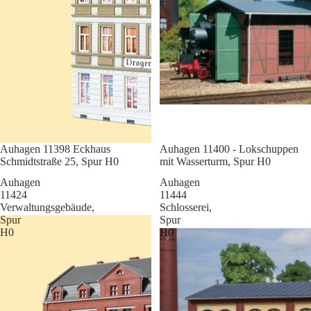
Sale
Auhagen 11398 Eckhaus
Sale
Auhagen 11400 - Lokschuppen
Schmidtstraße 25, Spur H0
mit Wasserturm, Spur H0
Auhagen
Auhagen
11424
11444
Verwaltungsgebäude,
Schlosserei,
Spur
Spur
H0
H0