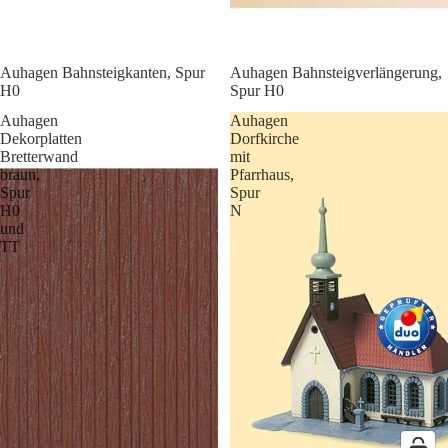
Auhagen Bahnsteigkanten, Spur
Auhagen Bahnsteigverlängerung,
H0
Spur H0
Auhagen
Auhagen
Dekorplatten
Dorfkirche
Bretterwand
mit
braun,
Pfarrhaus,
Spur
Spur
H0
N
und
TT