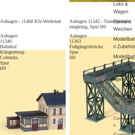
Loks &
Wagen
Sale
Auhagen - 11460 Kfz-Werkstatt
Auhagen 11342 - Tunnelportale
Gleise &
eingleisig, Spur H0
Weichen
Auhagen
Auhagen
Modellba
11346
11363
Bahnhof
Fußgängerbrücke,
n Zubehö
Klingenberg-
Spur
Modellba
Colmnitz,
H0
Spur
n
H0
Startpack
ngen
Modellaut
os
Carreraba
n
Carrera