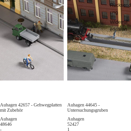
Zubehör
Rücksend
ung
Widerruf
erklären
Auhagen 42657 - Gehwegplatten
Sale
Auhagen 44645 -
mit Zubehör
Untersuchungsgruben
Auhagen
Auhagen
48646
52427
-
1