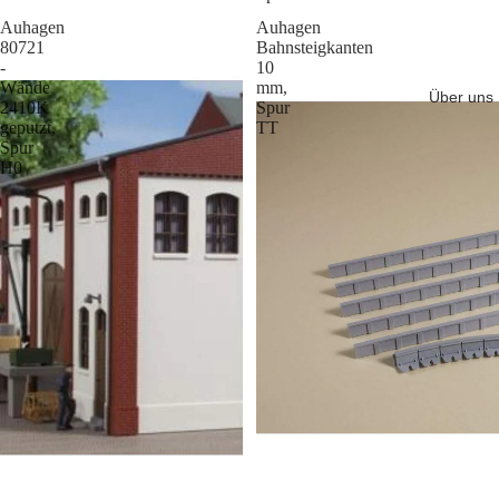
Auhagen
Auhagen
80721
Bahnsteigkanten
-
10
Wände
mm,
Über uns
2410K
Spur
geputzt,
TT
Spur
H0