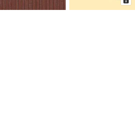
Auhagen Dekorplatten
Auhagen Dorfkirche mit
Bretterwand braun, Spur H0 und
Pfarrhaus, Spur N
TT
Auhagen
Auhagen
Eckhaus
Fenster
Schmidtstraße
für
10
Industriegebäude,
Spur
H0
Mehr