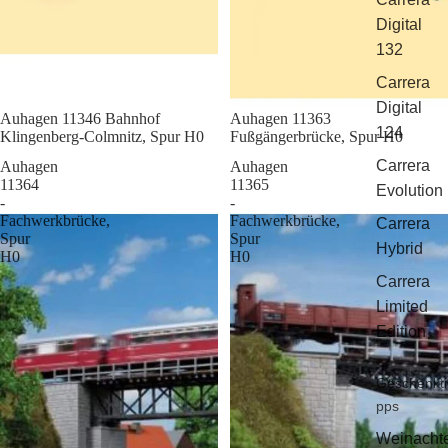
Digital
132
Carrera
Digital
Sale
Auhagen 11346 Bahnhof
Sale
Auhagen 11363
124
Klingenberg-Colmnitz, Spur H0
Fußgängerbrücke, Spur H0
Carrera
Auhagen
Auhagen
11364
11365
Evolution
-
-
Fachwerkbrücke,
Fachwerkbrücke,
Carrera
Spur
Spur
Hybrid
H0
H0
Carrera
Limited
Edition
Geschenkti
pps
Weinacht