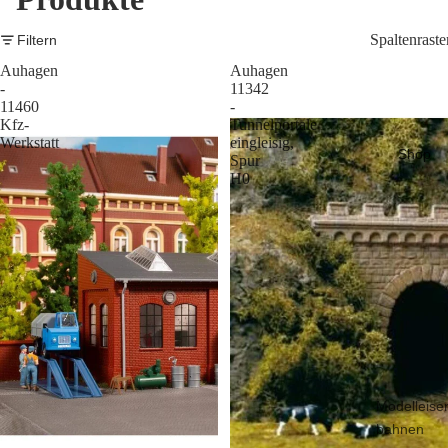
Spaltenraste
Filtern
Auhagen
Auhagen
-
11342
11460
-
Kfz-
Tunnelportale
Werkstatt
eingleisig,
Shop
Spur
H0
Modelleise
bahnen