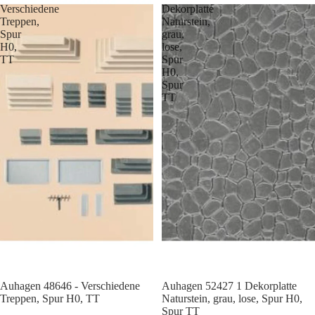
Verschiedene
Dekorplatte
Treppen,
Naturstein,
Spur
grau,
H0,
lose,
TT
Spur
H0,
Spur
TT
Auhagen 48646 - Verschiedene
Auhagen 52427 1 Dekorplatte
Treppen, Spur H0, TT
Naturstein, grau, lose, Spur H0,
Spur TT