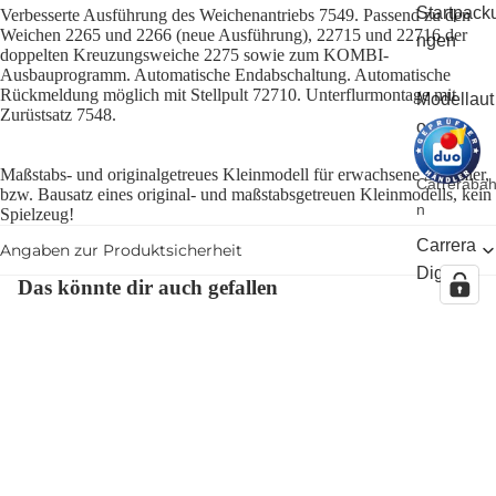
Startpack
Verbesserte Ausführung des Weichenantriebs 7549. Passend zu den
Weichen 2265 und 2266 (neue Ausführung), 22715 und 22716 der
ngen
doppelten Kreuzungsweiche 2275 sowie zum KOMBI-
Ausbauprogramm. Automatische Endabschaltung. Automatische
Rückmeldung möglich mit Stellpult 72710. Unterflurmontage mit
Modellaut
Zurüstsatz 7548.
os
Maßstabs- und originalgetreues Kleinmodell für erwachsene Sammler,
Carreraba
bzw. Bausatz eines original- und maßstabsgetreuen Kleinmodells, kein
n
Spielzeug!
Carrera
Angaben zur Produktsicherheit
Digital
Das könnte dir auch gefallen
132
Service
Carrera
Zahlungsarten
Digital
Versand & Rücksendung
124
€29,99
Batterie-Verordnung
Carrera
Information zu Bewertungen
Evolution
Gesetzliche Gewährleistung
Carrera