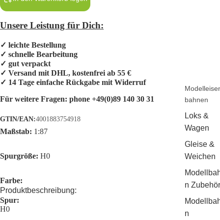
Unsere Leistung für Dich:
✓ leichte Bestellung
✓ schnelle Bearbeitung
✓ gut verpackt
✓ Versand mit DHL, kostenfrei ab 55 €
✓ 14 Tage einfache Rückgabe mit Widerruf
Modelleise
Für weitere Fragen:
phone +49(0)89 140 30 31
bahnen
Loks &
GTIN/EAN:
4001883754918
Wagen
Maßstab:
1:87
Gleise &
Spurgröße:
H0
Weichen
Modellba
Farbe:
n Zubehö
Produktbeschreibung:
Spur:
Modellba
H0
n