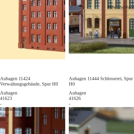
Hilfe und Kon
Sale
Auhagen 11424
Sale
Auhagen 11444 Schlosserei, Spur
Verwaltungsgebäude, Spur H0
H0
Auhagen
Auhagen
41623
41626
-
-
Einfriedung,
Wasserkran,
Spur
Spur
H0
H0