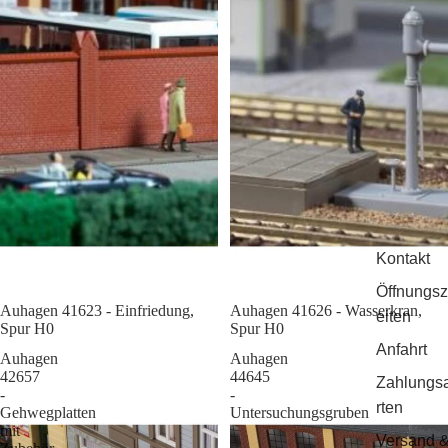
Kontakt
Öffnungsz
Auhagen 41623 - Einfriedung,
Sale
Auhagen 41626 - Wasserkran,
eiten
Spur H0
Spur H0
Anfahrt
Auhagen
Auhagen
42657
44645
Zahlungs
-
-
rten
Gehwegplatten
Untersuchungsgruben
mit
Versand 