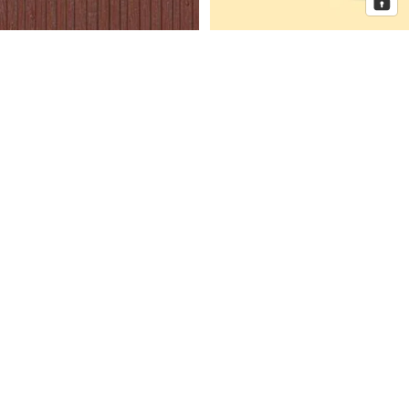
Auhagen Dekorplatten
Auhagen Dorfkirche mit
Bretterwand braun, Spur H0 und
Pfarrhaus, Spur N
TT
Auhagen
Auhagen
Eckhaus
Fenster
Schmidtstraße
für
10
Industriegebäude,
Spur
H0
Mehr