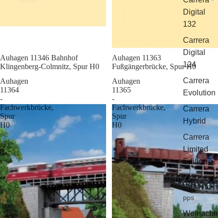
Digital
132
Carrera
Digital
Sale
Auhagen 11346 Bahnhof
Sale
Auhagen 11363
124
Klingenberg-Colmnitz, Spur H0
Fußgängerbrücke, Spur H0
Carrera
Auhagen
Auhagen
11364
11365
Evolution
-
-
Fachwerkbrücke,
Fachwerkbrücke,
Carrera
Spur
Spur
Hybrid
H0
H0
Carrera
Limited
Edition
Geschenkti
pps
Weinacht