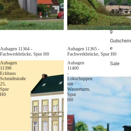
n
Ostern
Geburtsta
g
Gutschein
e
Sale
Auhagen 11364 -
Sale
Auhagen 11365 -
Fachwerkbrücke, Spur H0
Fachwerkbrücke, Spur H0
Auhagen
Auhagen
Sale
11398
11400
Eckhaus
-
Schmidtstraße
Lokschuppen
25,
mit
Spur
Wasserturm,
H0
Spur
H0