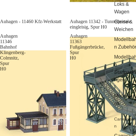
Loks &
Wagen
Sale
Auhagen - 11460 Kfz-Werkstatt
Auhagen 11342 - Tunnelportale
Gleise &
eingleisig, Spur H0
Weichen
Auhagen
Auhagen
Modellba
11346
11363
Bahnhof
Fußgängerbrücke,
n Zubehö
Klingenberg-
Spur
Modellba
Colmnitz,
H0
Spur
n
H0
Startpack
ngen
Modellaut
os
Carreraba
n
Carrera