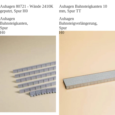
Sale
Auhagen 80721 - Wände 2410K
Auhagen Bahnsteigkanten 10
geputzt, Spur H0
mm, Spur TT
Auhagen
Auhagen
Bahnsteigkanten,
Bahnsteigverlängerung,
Spur
Spur
H0
H0