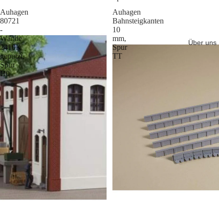
Auhagen
Auhagen
80721
Bahnsteigkanten
-
10
Wände
mm,
Über uns
2410K
Spur
geputzt,
TT
Spur
H0