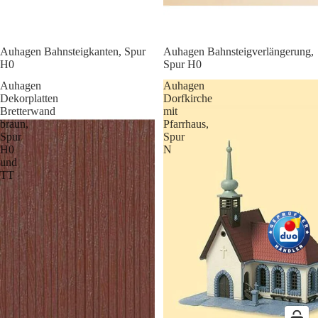
Auhagen Bahnsteigkanten, Spur
Auhagen Bahnsteigverlängerung,
H0
Spur H0
Auhagen
Auhagen
Dekorplatten
Dorfkirche
Bretterwand
mit
braun,
Pfarrhaus,
Spur
Spur
H0
N
und
TT