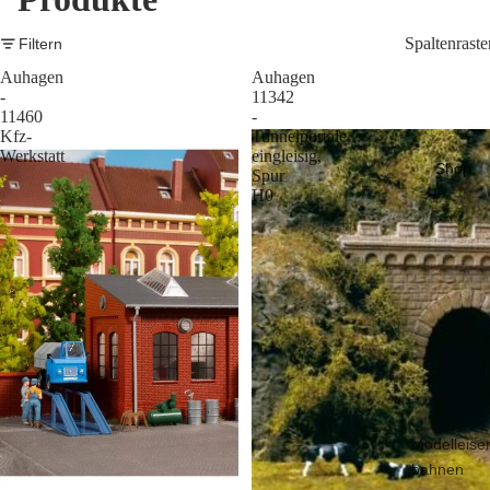
Spaltenraste
Filtern
Auhagen
Auhagen
-
11342
11460
-
Kfz-
Tunnelportale
Werkstatt
eingleisig,
Shop
Spur
H0
Modelleise
bahnen