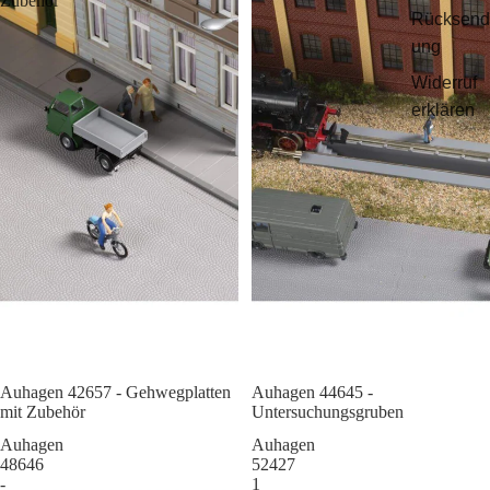
Zubehör
Rücksend
ung
Widerruf
erklären
Auhagen 42657 - Gehwegplatten
Sale
Auhagen 44645 -
mit Zubehör
Untersuchungsgruben
Auhagen
Auhagen
48646
52427
-
1