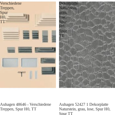
Verschiedene
Dekorplatte
Treppen,
Naturstein,
Spur
grau,
H0,
lose,
TT
Spur
H0,
Spur
TT
Auhagen 48646 - Verschiedene
Auhagen 52427 1 Dekorplatte
Treppen, Spur H0, TT
Naturstein, grau, lose, Spur H0,
Spur TT