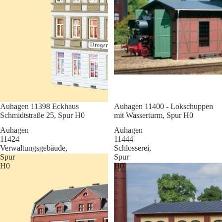
Sale
Auhagen 11398 Eckhaus
Sale
Auhagen 11400 - Lokschuppen
Schmidtstraße 25, Spur H0
mit Wasserturm, Spur H0
Auhagen
Auhagen
11424
11444
Verwaltungsgebäude,
Schlosserei,
Spur
Spur
H0
H0