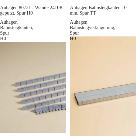
Sale
Auhagen 80721 - Wände 2410K
Auhagen Bahnsteigkanten 10
geputzt, Spur H0
mm, Spur TT
Auhagen
Auhagen
Bahnsteigkanten,
Bahnsteigverlängerung,
Spur
Spur
H0
H0