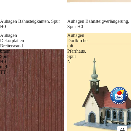
Auhagen Bahnsteigkanten, Spur
Auhagen Bahnsteigverlängerung,
H0
Spur H0
Auhagen
Auhagen
Dekorplatten
Dorfkirche
Bretterwand
mit
braun,
Pfarrhaus,
Spur
Spur
H0
N
und
TT