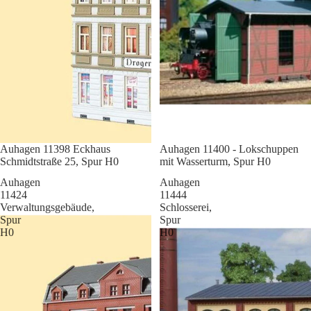
Sale
Auhagen 11398 Eckhaus
Sale
Auhagen 11400 - Lokschuppen
Schmidtstraße 25, Spur H0
mit Wasserturm, Spur H0
Auhagen
Auhagen
11424
11444
Verwaltungsgebäude,
Schlosserei,
Spur
Spur
H0
H0