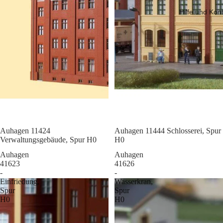
Hilfe und Kon
Sale
Auhagen 11424
Sale
Auhagen 11444 Schlosserei, Spur
Verwaltungsgebäude, Spur H0
H0
Auhagen
Auhagen
41623
41626
-
-
Einfriedung,
Wasserkran,
Spur
Spur
H0
H0