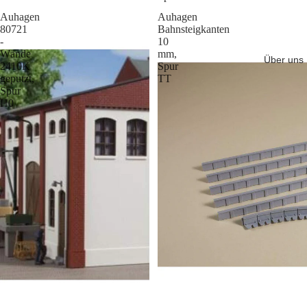
Auhagen
Auhagen
80721
Bahnsteigkanten
-
10
Wände
mm,
Über uns
2410K
Spur
geputzt,
TT
Spur
H0