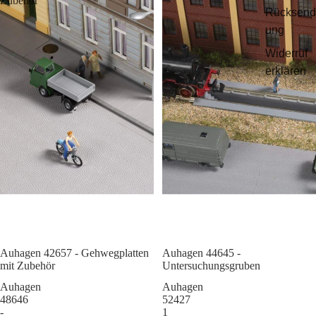
Zubehör
Rücksend
ung
Widerruf
erklären
Auhagen 42657 - Gehwegplatten
Sale
Auhagen 44645 -
mit Zubehör
Untersuchungsgruben
Auhagen
Auhagen
48646
52427
-
1