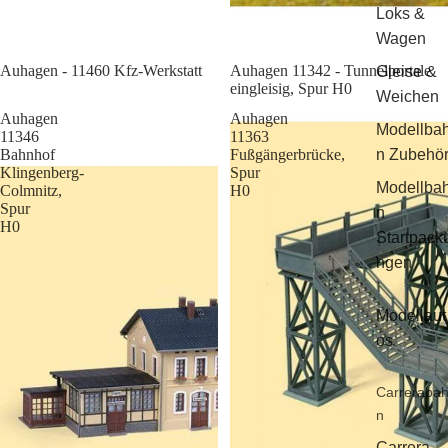
Loks &
Wagen
Sale
Auhagen - 11460 Kfz-Werkstatt
Auhagen 11342 - Tunnelportale
Gleise &
eingleisig, Spur H0
Weichen
Auhagen
Auhagen
Modellba
11346
11363
Bahnhof
Fußgängerbrücke,
n Zubehö
Klingenberg-
Spur
Modellba
Colmnitz,
H0
Spur
n
H0
Startpack
ngen
Modellaut
os
Carreraba
n
Carrera