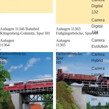
Digital
132
Carrera
Digital
Sale
Auhagen 11346 Bahnhof
Sale
Auhagen 11363
124
Klingenberg-Colmnitz, Spur H0
Fußgängerbrücke, Spur H0
Carrera
Auhagen
Auhagen
11364
11365
Evolution
-
-
Fachwerkbrücke,
Fachwerkbrücke,
Carrera
Spur
Spur
Hybrid
H0
H0
Carrera
Limited
Edition
Geschenkti
pps
Weinacht