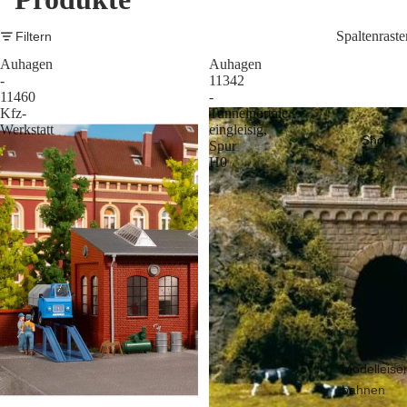
Spaltenraste
Filtern
Auhagen
Auhagen
-
11342
11460
-
Kfz-
Tunnelportale
Werkstatt
eingleisig,
Shop
Spur
H0
Modelleise
bahnen