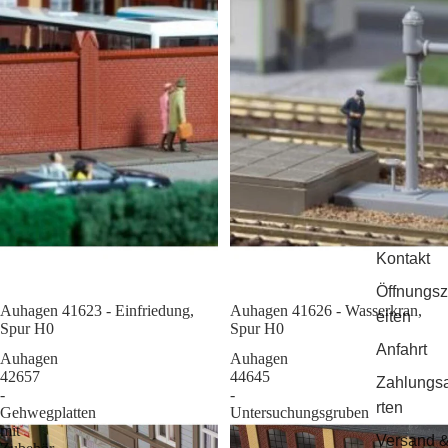
Kontakt
Öffnungsz
Auhagen 41623 - Einfriedung,
Sale
Auhagen 41626 - Wasserkran,
eiten
Spur H0
Spur H0
Anfahrt
Auhagen
Auhagen
42657
44645
Zahlungs
-
-
rten
Gehwegplatten
Untersuchungsgruben
mit
Versand 