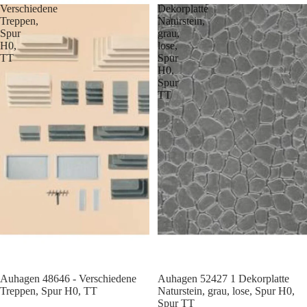
Verschiedene
Dekorplatte
Treppen,
Naturstein,
Spur
grau,
H0,
lose,
TT
Spur
H0,
Spur
TT
Auhagen 48646 - Verschiedene
Auhagen 52427 1 Dekorplatte
Treppen, Spur H0, TT
Naturstein, grau, lose, Spur H0,
Spur TT