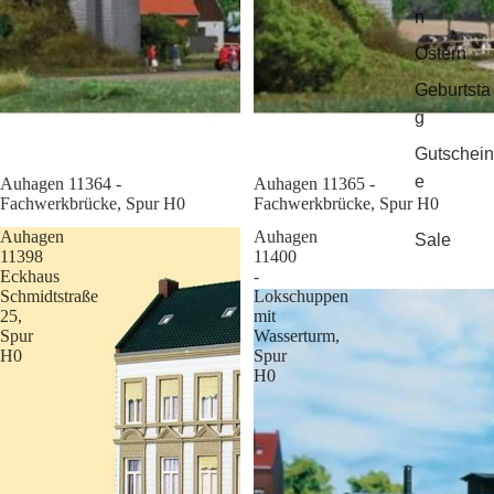
n
Ostern
Geburtsta
g
Gutschein
e
Sale
Auhagen 11364 -
Sale
Auhagen 11365 -
Fachwerkbrücke, Spur H0
Fachwerkbrücke, Spur H0
Auhagen
Auhagen
Sale
11398
11400
Eckhaus
-
Schmidtstraße
Lokschuppen
25,
mit
Spur
Wasserturm,
H0
Spur
H0