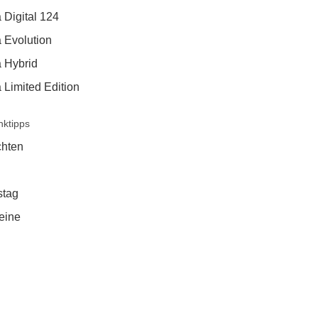
 Digital 124
 Evolution
a Hybrid
 Limited Edition
ktipps
hten
stag
eine