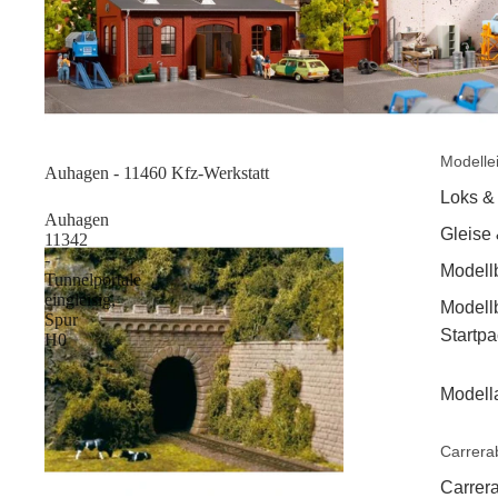
Modelle
Sale
Auhagen - 11460 Kfz-Werkstatt
Loks &
Auhagen
Gleise
11342
-
Modell
Tunnelportale
eingleisig,
Modell
Spur
Startp
H0
Modell
Carrera
Carrera