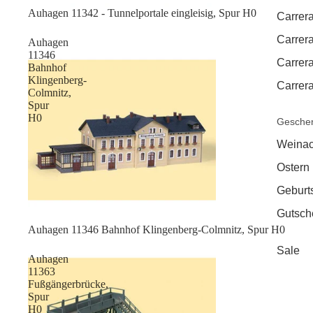
Auhagen 11342 - Tunnelportale eingleisig, Spur H0
Carrera
Carrera
Auhagen
11346
Carrer
Bahnhof
Klingenberg-
Carrera
Colmnitz,
Spur
H0
Geschen
Weinac
Ostern
Geburt
Gutsch
Sale
Auhagen 11346 Bahnhof Klingenberg-Colmnitz, Spur H0
Sale
Auhagen
11363
Fußgängerbrücke,
Spur
H0