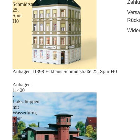
Zahlu
Schmidtstraße
25,
Vers
Spur
Rück
H0
Wider
Sale
Auhagen 11398 Eckhaus Schmidtstraße 25, Spur H0
Auhagen
11400
-
Lokschuppen
mit
Wasserturm,
Spur
H0