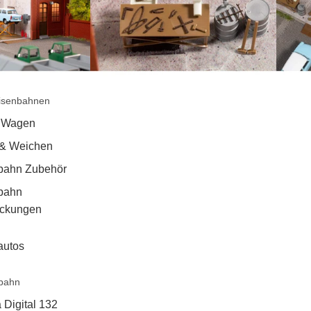
isenbahnen
 Wagen
 & Weichen
bahn Zubehör
bahn
ackungen
autos
bahn
 Digital 132