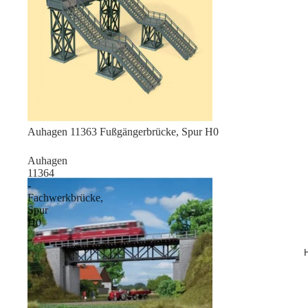
Sale
Auhagen 11363 Fußgängerbrücke, Spur H0
Auhagen
11364
-
Fachwerkbrücke,
Spur
H0