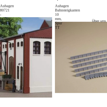
Auhagen
Auhagen
80721
Bahnsteigkanten
-
10
Wände
mm,
Über uns
2410K
Spur
geputzt,
TT
Spur
H0