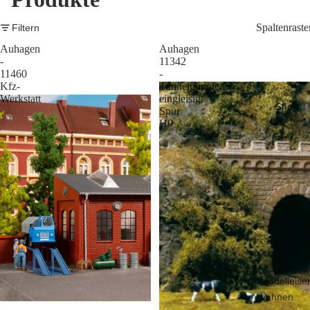
Spaltenraste
Filtern
Auhagen
Auhagen
-
11342
11460
-
Kfz-
Tunnelportale
Werkstatt
eingleisig,
Shop
Spur
H0
Modelleise
bahnen