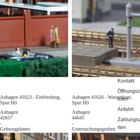
Kontakt
Öffnungsz
Auhagen 41623 - Einfriedung,
Sale
Auhagen 41626 - Wasserkran,
eiten
Spur H0
Spur H0
Anfahrt
Auhagen
Auhagen
42657
44645
Zahlungs
-
-
rten
Gehwegplatten
Untersuchungsgruben
mit
Versand 