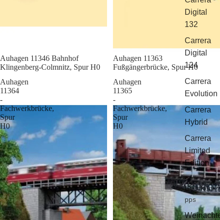
Digital
132
Carrera
Digital
Sale
Auhagen 11346 Bahnhof
Sale
Auhagen 11363
124
Klingenberg-Colmnitz, Spur H0
Fußgängerbrücke, Spur H0
Carrera
Auhagen
Auhagen
11364
11365
Evolution
-
-
Fachwerkbrücke,
Fachwerkbrücke,
Carrera
Spur
Spur
Hybrid
H0
H0
Carrera
Limited
Edition
Geschenkti
pps
Weinacht