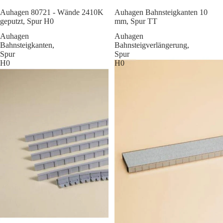
Sale
Auhagen 80721 - Wände 2410K
Auhagen Bahnsteigkanten 10
geputzt, Spur H0
mm, Spur TT
Auhagen
Auhagen
Bahnsteigkanten,
Bahnsteigverlängerung,
Spur
Spur
H0
H0