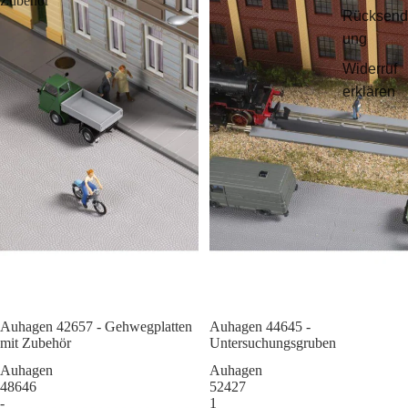
Zubehör
Rücksend
ung
Widerruf
erklären
Auhagen 42657 - Gehwegplatten
Sale
Auhagen 44645 -
mit Zubehör
Untersuchungsgruben
Auhagen
Auhagen
48646
52427
-
1