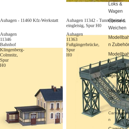
Loks &
Wagen
Sale
Auhagen - 11460 Kfz-Werkstatt
Auhagen 11342 - Tunnelportale
Gleise &
eingleisig, Spur H0
Weichen
Auhagen
Auhagen
Modellba
11346
11363
Bahnhof
Fußgängerbrücke,
n Zubehö
Klingenberg-
Spur
Modellba
Colmnitz,
H0
Spur
n
H0
Startpack
ngen
Modellaut
os
Carreraba
n
Carrera