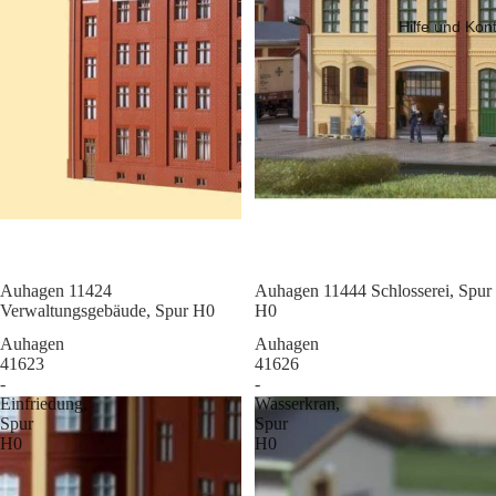
Hilfe und Kon
Sale
Auhagen 11424
Sale
Auhagen 11444 Schlosserei, Spur
Verwaltungsgebäude, Spur H0
H0
Auhagen
Auhagen
41623
41626
-
-
Einfriedung,
Wasserkran,
Spur
Spur
H0
H0