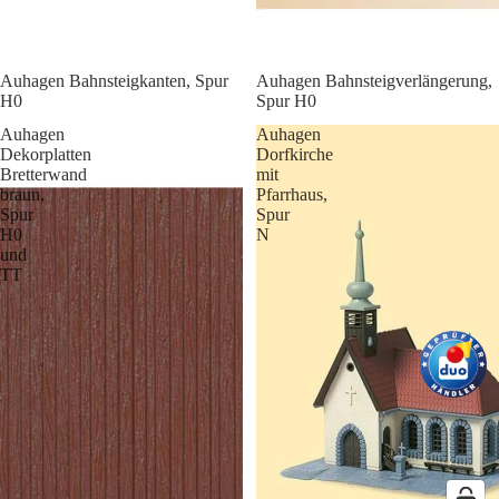
Auhagen Bahnsteigkanten, Spur
Auhagen Bahnsteigverlängerung,
H0
Spur H0
Auhagen
Auhagen
Dekorplatten
Dorfkirche
Bretterwand
mit
braun,
Pfarrhaus,
Spur
Spur
H0
N
und
TT