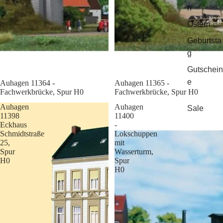
n
Ostern
Geburtsta
g
Gutschein
e
Sale
Auhagen 11364 -
Sale
Auhagen 11365 -
Fachwerkbrücke, Spur H0
Fachwerkbrücke, Spur H0
Auhagen
Auhagen
Sale
11398
11400
Eckhaus
-
Schmidtstraße
Lokschuppen
25,
mit
Spur
Wasserturm,
H0
Spur
H0