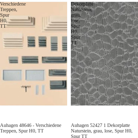
Verschiedene
Dekorplatte
Treppen,
Naturstein,
Spur
grau,
H0,
lose,
TT
Spur
H0,
Spur
TT
Auhagen 48646 - Verschiedene
Auhagen 52427 1 Dekorplatte
Treppen, Spur H0, TT
Naturstein, grau, lose, Spur H0,
Spur TT