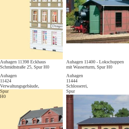
Sale
Auhagen 11398 Eckhaus
Sale
Auhagen 11400 - Lokschuppen
Schmidtstraße 25, Spur H0
mit Wasserturm, Spur H0
Auhagen
Auhagen
11424
11444
Verwaltungsgebäude,
Schlosserei,
Spur
Spur
H0
H0