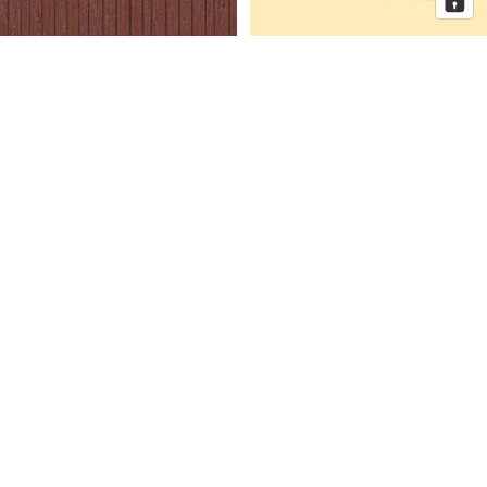
Auhagen Dekorplatten
Auhagen Dorfkirche mit
Bretterwand braun, Spur H0 und
Pfarrhaus, Spur N
TT
Auhagen
Auhagen
Eckhaus
Fenster
Schmidtstraße
für
10
Industriegebäude,
Spur
H0
Mehr