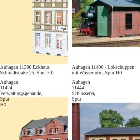
Sale
Auhagen 11398 Eckhaus
Sale
Auhagen 11400 - Lokschuppen
Schmidtstraße 25, Spur H0
mit Wasserturm, Spur H0
Auhagen
Auhagen
11424
11444
Verwaltungsgebäude,
Schlosserei,
Spur
Spur
H0
H0