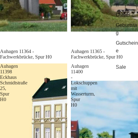
n
Ostern
Geburtsta
g
Gutschein
e
Sale
Auhagen 11364 -
Sale
Auhagen 11365 -
Fachwerkbrücke, Spur H0
Fachwerkbrücke, Spur H0
Auhagen
Auhagen
Sale
11398
11400
Eckhaus
-
Schmidtstraße
Lokschuppen
25,
mit
Spur
Wasserturm,
H0
Spur
H0