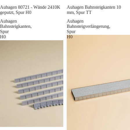
Sale
Auhagen 80721 - Wände 2410K
Auhagen Bahnsteigkanten 10
geputzt, Spur H0
mm, Spur TT
Auhagen
Auhagen
Bahnsteigkanten,
Bahnsteigverlängerung,
Spur
Spur
H0
H0