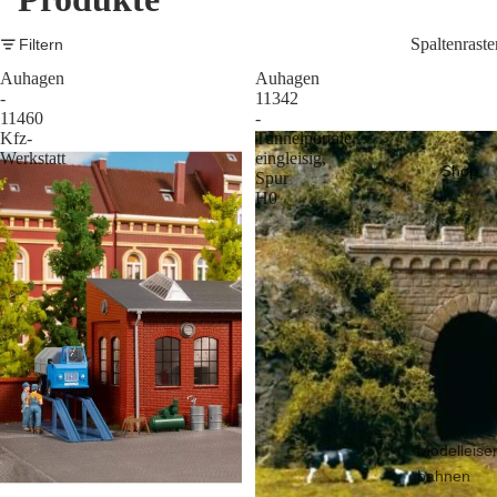
Spaltenraste
Filtern
Auhagen
Auhagen
-
11342
11460
-
Kfz-
Tunnelportale
Werkstatt
eingleisig,
Shop
Spur
H0
Modelleise
bahnen