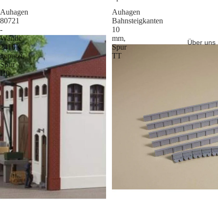
Auhagen
Auhagen
80721
Bahnsteigkanten
-
10
Wände
mm,
Über uns
2410K
Spur
geputzt,
TT
Spur
H0