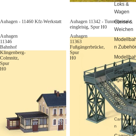
Loks &
Wagen
Sale
Auhagen - 11460 Kfz-Werkstatt
Auhagen 11342 - Tunnelportale
Gleise &
eingleisig, Spur H0
Weichen
Auhagen
Auhagen
Modellba
11346
11363
Bahnhof
Fußgängerbrücke,
n Zubehö
Klingenberg-
Spur
Modellba
Colmnitz,
H0
Spur
n
H0
Startpack
ngen
Modellaut
os
Carreraba
n
Carrera