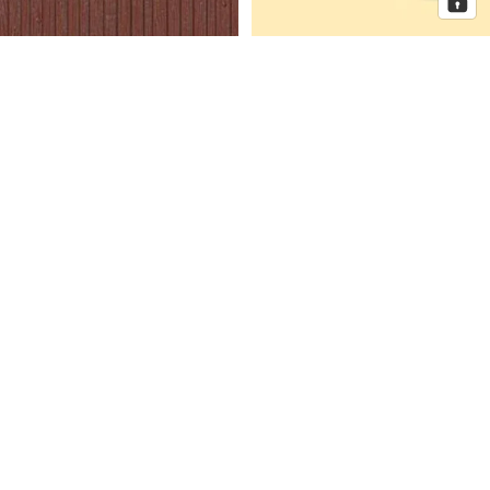
Auhagen Dekorplatten
Auhagen Dorfkirche mit
Bretterwand braun, Spur H0 und
Pfarrhaus, Spur N
TT
Auhagen
Auhagen
Eckhaus
Fenster
Schmidtstraße
für
10
Industriegebäude,
Spur
H0
Mehr