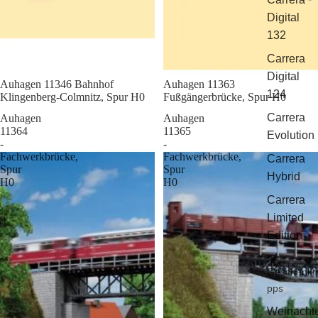
Digital
132
Carrera
Digital
Sale
Auhagen 11346 Bahnhof
Sale
Auhagen 11363
124
Klingenberg-Colmnitz, Spur H0
Fußgängerbrücke, Spur H0
Carrera
Auhagen
Auhagen
11364
11365
Evolution
-
-
Fachwerkbrücke,
Fachwerkbrücke,
Carrera
Spur
Spur
Hybrid
H0
H0
Carrera
Limited
Edition
Geschenkti
pps
Weinacht