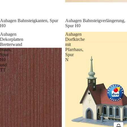
Auhagen Bahnsteigkanten, Spur
Auhagen Bahnsteigverlängerung,
H0
Spur H0
Auhagen
Auhagen
Dekorplatten
Dorfkirche
Bretterwand
mit
braun,
Pfarrhaus,
Spur
Spur
H0
N
und
TT