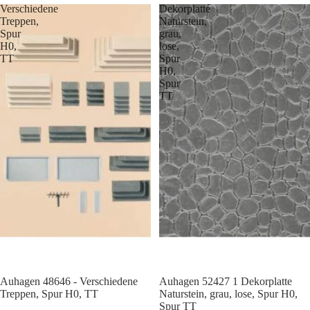
Verschiedene
Dekorplatte
Treppen,
Naturstein,
Spur
grau,
H0,
lose,
TT
Spur
H0,
Spur
TT
Auhagen 48646 - Verschiedene
Auhagen 52427 1 Dekorplatte
Treppen, Spur H0, TT
Naturstein, grau, lose, Spur H0,
Spur TT