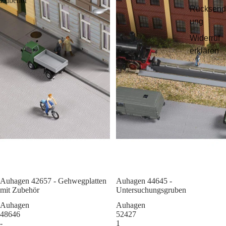
Zubehör
Rücksend
ung
Widerruf
erklären
Auhagen 42657 - Gehwegplatten
Sale
Auhagen 44645 -
mit Zubehör
Untersuchungsgruben
Auhagen
Auhagen
48646
52427
-
1