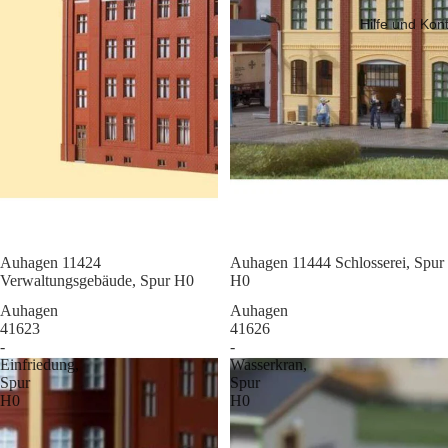
Hilfe und Kon
Sale
Auhagen 11424
Sale
Auhagen 11444 Schlosserei, Spur
Verwaltungsgebäude, Spur H0
H0
Auhagen
Auhagen
41623
41626
-
-
Einfriedung,
Wasserkran,
Spur
Spur
H0
H0