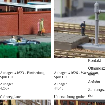
Kontakt
Öffnungsz
Auhagen 41623 - Einfriedung,
Sale
Auhagen 41626 - Wasserkran,
eiten
Spur H0
Spur H0
Anfahrt
Auhagen
Auhagen
42657
44645
Zahlungs
-
-
rten
Gehwegplatten
Untersuchungsgruben
mit
Versand 