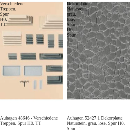
Verschiedene
Dekorplatte
Treppen,
Naturstein,
Spur
grau,
H0,
lose,
TT
Spur
H0,
Spur
TT
Auhagen 48646 - Verschiedene
Auhagen 52427 1 Dekorplatte
Treppen, Spur H0, TT
Naturstein, grau, lose, Spur H0,
Spur TT