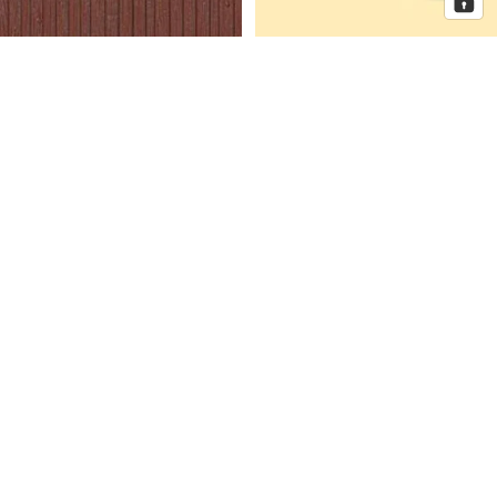
Auhagen Dekorplatten
Auhagen Dorfkirche mit
Bretterwand braun, Spur H0 und
Pfarrhaus, Spur N
TT
Auhagen
Auhagen
Eckhaus
Fenster
Schmidtstraße
für
10
Industriegebäude,
Spur
H0
Mehr