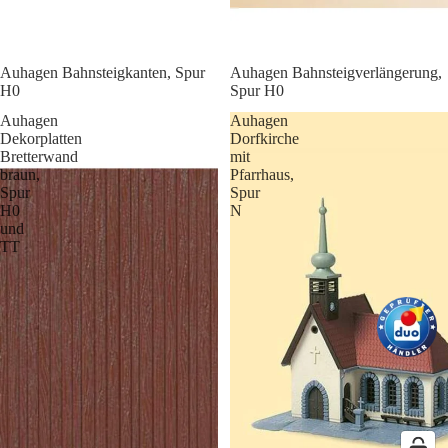
Auhagen Bahnsteigkanten, Spur
Auhagen Bahnsteigverlängerung,
H0
Spur H0
Auhagen
Auhagen
Dekorplatten
Dorfkirche
Bretterwand
mit
braun,
Pfarrhaus,
Spur
Spur
H0
N
und
TT