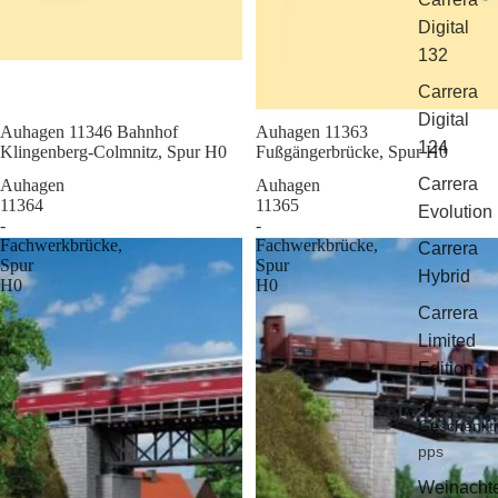
Digital
132
Carrera
Digital
Sale
Auhagen 11346 Bahnhof
Sale
Auhagen 11363
124
Klingenberg-Colmnitz, Spur H0
Fußgängerbrücke, Spur H0
Carrera
Auhagen
Auhagen
11364
11365
Evolution
-
-
Fachwerkbrücke,
Fachwerkbrücke,
Carrera
Spur
Spur
Hybrid
H0
H0
Carrera
Limited
Edition
Geschenkti
pps
Weinacht