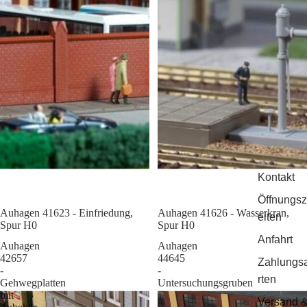
Kontakt
Öffnungsz
Auhagen 41623 - Einfriedung,
Sale
Auhagen 41626 - Wasserkran,
eiten
Spur H0
Spur H0
Anfahrt
Auhagen
Auhagen
42657
44645
Zahlungs
-
-
rten
Gehwegplatten
Untersuchungsgruben
mit
Versand 