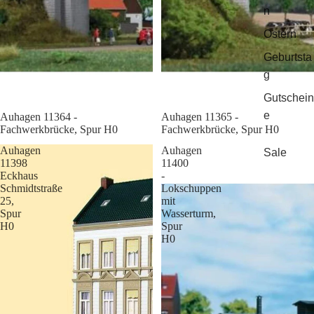
n
Ostern
Geburtsta
g
Gutschein
e
Sale
Auhagen 11364 -
Sale
Auhagen 11365 -
Fachwerkbrücke, Spur H0
Fachwerkbrücke, Spur H0
Auhagen
Auhagen
Sale
11398
11400
Eckhaus
-
Schmidtstraße
Lokschuppen
25,
mit
Spur
Wasserturm,
H0
Spur
H0