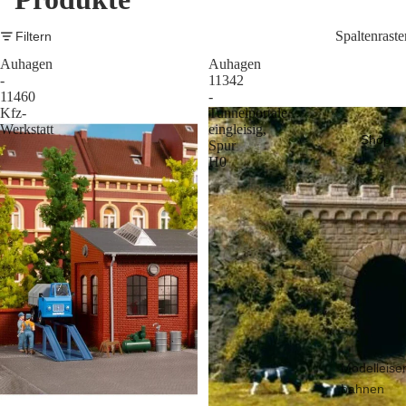
Spaltenraste
Filtern
Auhagen
Auhagen
-
11342
11460
-
Kfz-
Tunnelportale
Werkstatt
eingleisig,
Shop
Spur
H0
Modelleise
bahnen