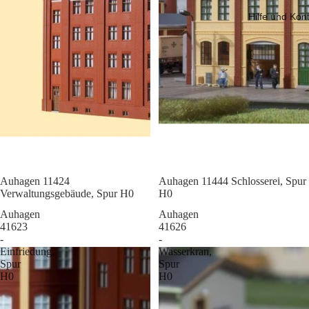
Hilfe und Kon
Sale
Auhagen 11424
Sale
Auhagen 11444 Schlosserei, Spur
Verwaltungsgebäude, Spur H0
H0
Auhagen
Auhagen
41623
41626
-
-
Einfriedung,
Wasserkran,
Spur
Spur
H0
H0