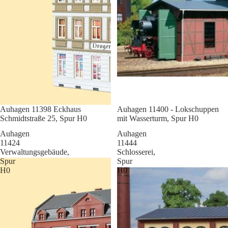
Sale
Auhagen 11398 Eckhaus
Sale
Auhagen 11400 - Lokschuppen
Schmidtstraße 25, Spur H0
mit Wasserturm, Spur H0
Auhagen
Auhagen
11424
11444
Verwaltungsgebäude,
Schlosserei,
Spur
Spur
H0
H0