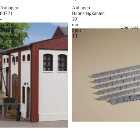
Auhagen
Auhagen
80721
Bahnsteigkanten
-
10
Wände
mm,
Über uns
2410K
Spur
geputzt,
TT
Spur
H0