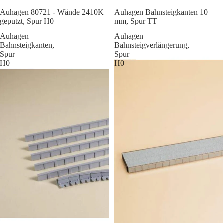
Sale
Auhagen 80721 - Wände 2410K
Auhagen Bahnsteigkanten 10
geputzt, Spur H0
mm, Spur TT
Auhagen
Auhagen
Bahnsteigkanten,
Bahnsteigverlängerung,
Spur
Spur
H0
H0