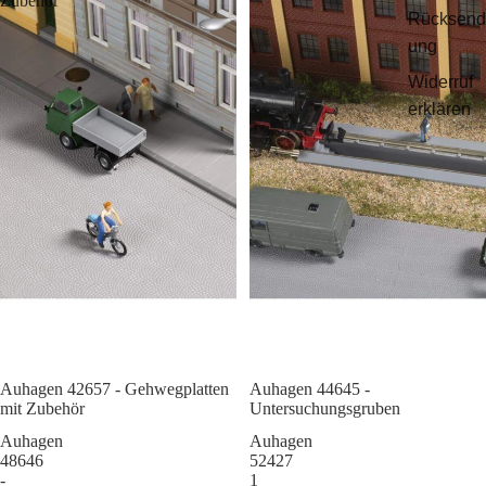
Zubehör
Rücksend
ung
Widerruf
erklären
Auhagen 42657 - Gehwegplatten
Sale
Auhagen 44645 -
mit Zubehör
Untersuchungsgruben
Auhagen
Auhagen
48646
52427
-
1