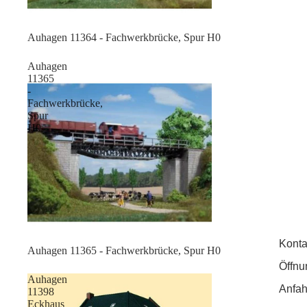
Sale
Auhagen 11364 - Fachwerkbrücke, Spur H0
Auhagen
11365
-
Fachwerkbrücke,
Spur
H0
Konta
Sale
Auhagen 11365 - Fachwerkbrücke, Spur H0
Öffnu
Auhagen
Anfah
11398
Eckhaus