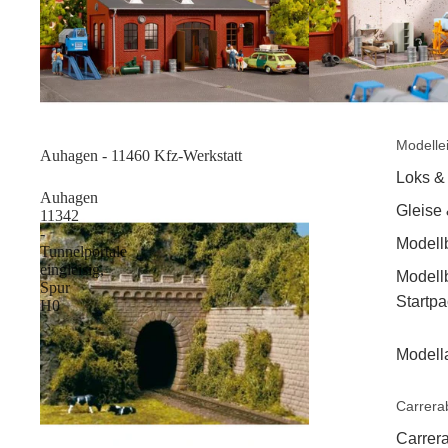
Modelle
Sale
Auhagen - 11460 Kfz-Werkstatt
Loks &
Auhagen
Gleise
11342
-
Modell
Tunnelportale
eingleisig,
Modell
Spur
Startp
H0
Modell
Carrera
Carrera