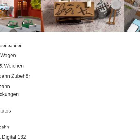
isenbahnen
 Wagen
 & Weichen
bahn Zubehör
bahn
ackungen
autos
bahn
 Digital 132