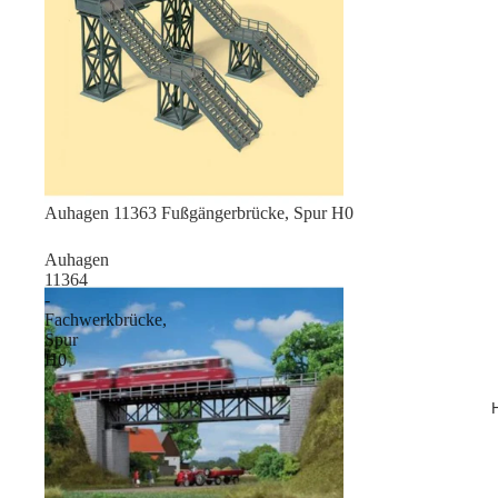
Sale
Auhagen 11363 Fußgängerbrücke, Spur H0
Auhagen
11364
-
Fachwerkbrücke,
Spur
H0