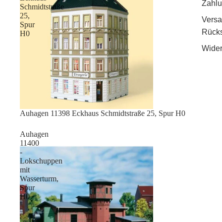
Zahlu
Schmidtstraße
25,
Vers
Spur
Rück
H0
Wider
Sale
Auhagen 11398 Eckhaus Schmidtstraße 25, Spur H0
Auhagen
11400
-
Lokschuppen
mit
Wasserturm,
Spur
H0