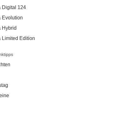
 Digital 124
 Evolution
a Hybrid
 Limited Edition
ktipps
hten
stag
eine