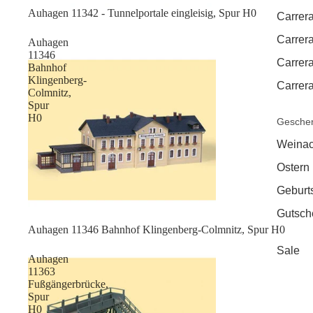
Auhagen 11342 - Tunnelportale eingleisig, Spur H0
Carrera
Carrera
Auhagen
11346
Carrer
Bahnhof
Klingenberg-
Carrera
Colmnitz,
Spur
H0
Geschen
Weinac
Ostern
Geburt
Gutsch
Sale
Auhagen 11346 Bahnhof Klingenberg-Colmnitz, Spur H0
Sale
Auhagen
11363
Fußgängerbrücke,
Spur
H0