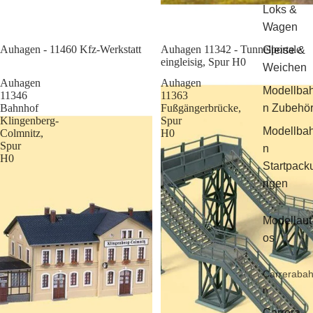
Loks &
Wagen
Sale
Auhagen - 11460 Kfz-Werkstatt
Auhagen 11342 - Tunnelportale
Gleise &
eingleisig, Spur H0
Weichen
Auhagen
Auhagen
Modellba
11346
11363
Bahnhof
Fußgängerbrücke,
n Zubehö
Klingenberg-
Spur
Modellba
Colmnitz,
H0
Spur
n
H0
Startpack
ngen
Modellaut
os
Carreraba
n
Carrera