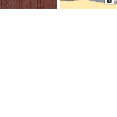
Auhagen Dekorplatten
Auhagen Dorfkirche mit
Bretterwand braun, Spur H0 und
Pfarrhaus, Spur N
TT
Auhagen
Auhagen
Eckhaus
Fenster
Schmidtstraße
für
10
Industriegebäude,
Spur
H0
Mehr