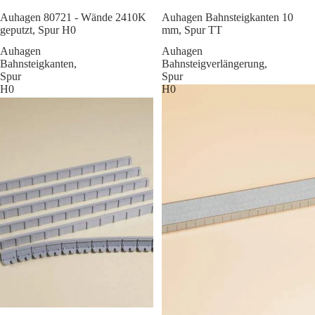
Sale
Auhagen 80721 - Wände 2410K
Auhagen Bahnsteigkanten 10
geputzt, Spur H0
mm, Spur TT
Auhagen
Auhagen
Bahnsteigkanten,
Bahnsteigverlängerung,
Spur
Spur
H0
H0