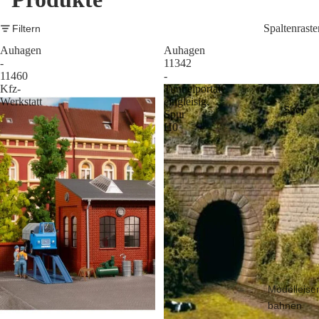
Spaltenraste
Filtern
Auhagen
Auhagen
-
11342
11460
-
Kfz-
Tunnelportale
Werkstatt
eingleisig,
Shop
Spur
H0
Modelleise
bahnen