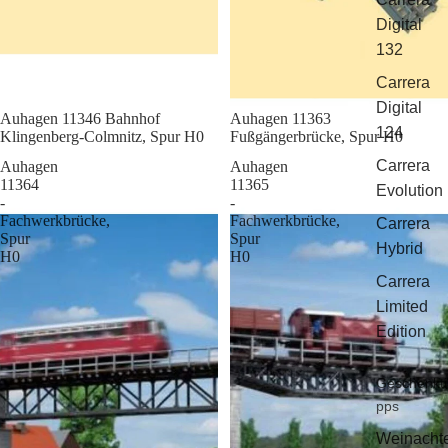
Digital
132
Carrera
Digital
Sale
Auhagen 11346 Bahnhof
Sale
Auhagen 11363
124
Klingenberg-Colmnitz, Spur H0
Fußgängerbrücke, Spur H0
Carrera
Auhagen
Auhagen
11364
11365
Evolution
-
-
Fachwerkbrücke,
Fachwerkbrücke,
Carrera
Spur
Spur
Hybrid
H0
H0
Carrera
Limited
Edition
Geschenkti
pps
Weinacht