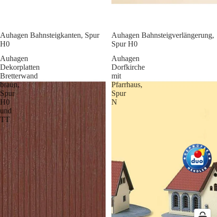
Auhagen Bahnsteigkanten, Spur
Auhagen Bahnsteigverlängerung,
H0
Spur H0
Auhagen
Auhagen
Dekorplatten
Dorfkirche
Bretterwand
mit
braun,
Pfarrhaus,
Spur
Spur
H0
N
und
TT