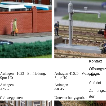
Kontakt
Öffnungsz
Auhagen 41623 - Einfriedung,
Sale
Auhagen 41626 - Wasserkran,
eiten
Spur H0
Spur H0
Anfahrt
Auhagen
Auhagen
42657
44645
Zahlungs
-
-
rten
Gehwegplatten
Untersuchungsgruben
mit
Versand 