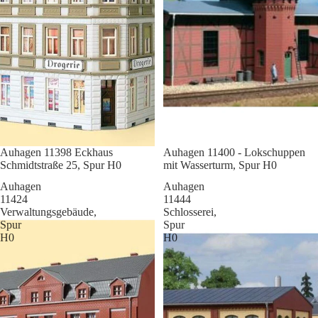
Sale
Auhagen 11398 Eckhaus
Sale
Auhagen 11400 - Lokschuppen
Schmidtstraße 25, Spur H0
mit Wasserturm, Spur H0
Auhagen
Auhagen
11424
11444
Verwaltungsgebäude,
Schlosserei,
Spur
Spur
H0
H0