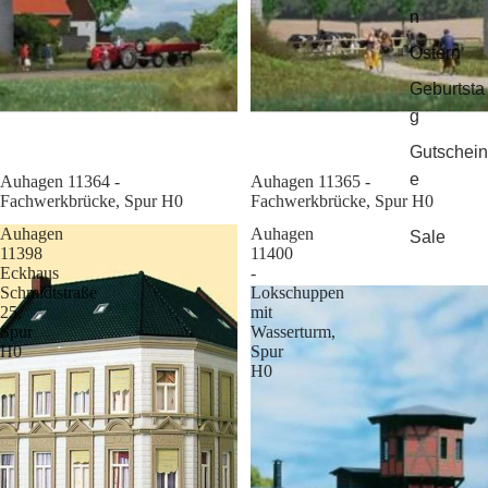
n
Ostern
Geburtsta
g
Gutschein
e
Sale
Auhagen 11364 -
Sale
Auhagen 11365 -
Fachwerkbrücke, Spur H0
Fachwerkbrücke, Spur H0
Auhagen
Auhagen
Sale
11398
11400
Eckhaus
-
Schmidtstraße
Lokschuppen
25,
mit
Spur
Wasserturm,
H0
Spur
H0