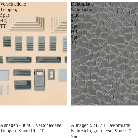
Verschiedene
Dekorplatte
Treppen,
Naturstein,
Spur
grau,
H0,
lose,
TT
Spur
H0,
Spur
TT
Auhagen 48646 - Verschiedene
Auhagen 52427 1 Dekorplatte
Treppen, Spur H0, TT
Naturstein, grau, lose, Spur H0,
Spur TT