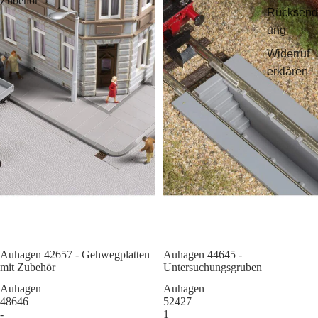
Zubehör
Rücksend
ung
Widerruf
erklären
Auhagen 42657 - Gehwegplatten
Sale
Auhagen 44645 -
mit Zubehör
Untersuchungsgruben
Auhagen
Auhagen
48646
52427
-
1