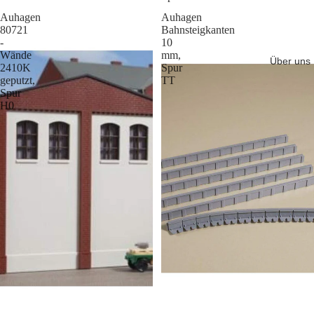
Auhagen
Auhagen
80721
Bahnsteigkanten
-
10
Wände
mm,
Über uns
2410K
Spur
geputzt,
TT
Spur
H0