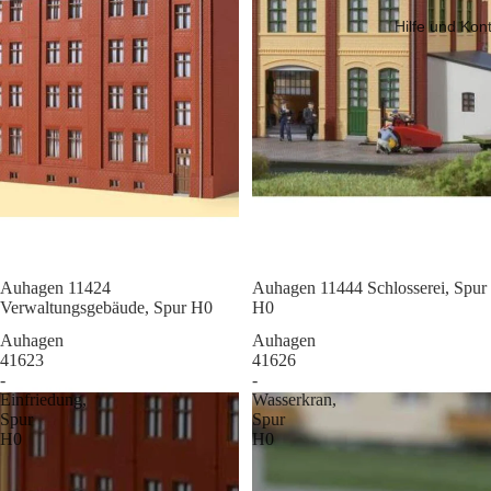
Hilfe und Kon
Sale
Auhagen 11424
Sale
Auhagen 11444 Schlosserei, Spur
Verwaltungsgebäude, Spur H0
H0
Auhagen
Auhagen
41623
41626
-
-
Einfriedung,
Wasserkran,
Spur
Spur
H0
H0