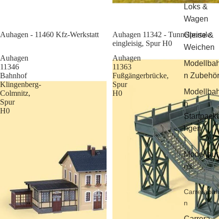
Loks &
Wagen
Sale
Auhagen - 11460 Kfz-Werkstatt
Auhagen 11342 - Tunnelportale
Gleise &
eingleisig, Spur H0
Weichen
Auhagen
Auhagen
Modellba
11346
11363
Bahnhof
Fußgängerbrücke,
n Zubehö
Klingenberg-
Spur
Modellba
Colmnitz,
H0
Spur
n
H0
Startpack
ngen
Modellaut
os
Carreraba
n
Carrera