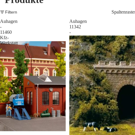
Spaltenraste
Filtern
Auhagen
Auhagen
-
11342
11460
-
Kfz-
Tunnelportale
Werkstatt
eingleisig,
Shop
Spur
H0
Modelleise
bahnen