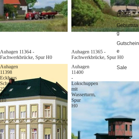
n
Ostern
Geburtsta
g
Gutschein
e
Sale
Auhagen 11364 -
Sale
Auhagen 11365 -
Fachwerkbrücke, Spur H0
Fachwerkbrücke, Spur H0
Auhagen
Auhagen
Sale
11398
11400
Eckhaus
-
Schmidtstraße
Lokschuppen
25,
mit
Spur
Wasserturm,
H0
Spur
H0