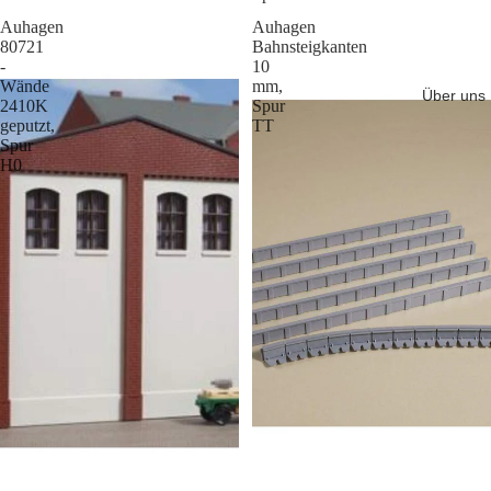
Auhagen
Auhagen
80721
Bahnsteigkanten
-
10
Wände
mm,
Über uns
2410K
Spur
geputzt,
TT
Spur
H0