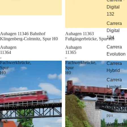
Digital
132
Carrera
Digital
Sale
Auhagen 11346 Bahnhof
Sale
Auhagen 11363
124
Klingenberg-Colmnitz, Spur H0
Fußgängerbrücke, Spur H0
Carrera
Auhagen
Auhagen
11364
11365
Evolution
-
-
Fachwerkbrücke,
Fachwerkbrücke,
Carrera
Spur
Spur
Hybrid
H0
H0
Carrera
Limited
Edition
Geschenkti
pps
Weinacht