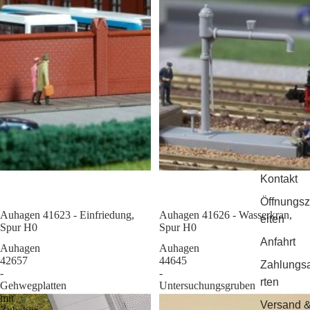
Kontakt
Öffnungsz
Auhagen 41623 - Einfriedung,
Sale
Auhagen 41626 - Wasserkran,
eiten
Spur H0
Spur H0
Anfahrt
Auhagen
Auhagen
42657
44645
Zahlungs
-
-
rten
Gehwegplatten
Untersuchungsgruben
mit
Versand 