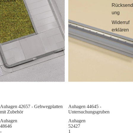
Zubehör
Rücksend
ung
Widerruf
erklären
Auhagen 42657 - Gehwegplatten
Sale
Auhagen 44645 -
mit Zubehör
Untersuchungsgruben
Auhagen
Auhagen
48646
52427
-
1