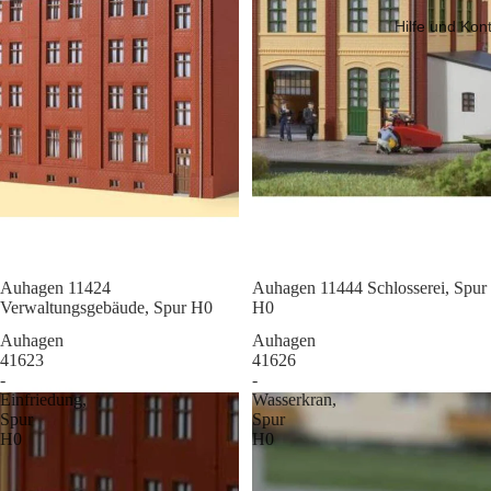
Hilfe und Kon
Sale
Auhagen 11424
Sale
Auhagen 11444 Schlosserei, Spur
Verwaltungsgebäude, Spur H0
H0
Auhagen
Auhagen
41623
41626
-
-
Einfriedung,
Wasserkran,
Spur
Spur
H0
H0