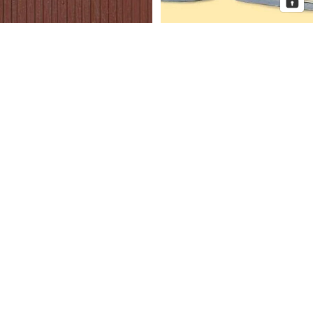
Auhagen Dekorplatten
Auhagen Dorfkirche mit
Bretterwand braun, Spur H0 und
Pfarrhaus, Spur N
TT
Auhagen
Auhagen
Eckhaus
Fenster
Schmidtstraße
für
10
Industriegebäude,
Spur
H0
Mehr