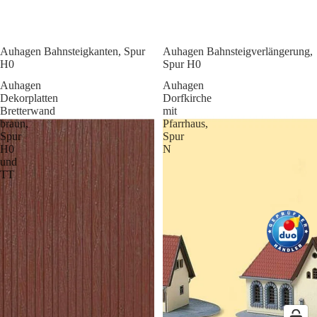
Auhagen Bahnsteigkanten, Spur
Auhagen Bahnsteigverlängerung,
H0
Spur H0
Auhagen
Auhagen
Dekorplatten
Dorfkirche
Bretterwand
mit
braun,
Pfarrhaus,
Spur
Spur
H0
N
und
TT