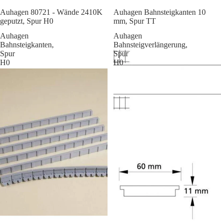
Sale
Auhagen 80721 - Wände 2410K
Auhagen Bahnsteigkanten 10
geputzt, Spur H0
mm, Spur TT
Auhagen
Auhagen
Bahnsteigkanten,
Bahnsteigverlängerung,
Spur
Spur
H0
H0