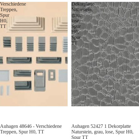
Verschiedene
Dekorplatte
Treppen,
Naturstein,
Spur
grau,
H0,
lose,
TT
Spur
H0,
Spur
TT
Auhagen 48646 - Verschiedene
Auhagen 52427 1 Dekorplatte
Treppen, Spur H0, TT
Naturstein, grau, lose, Spur H0,
Spur TT