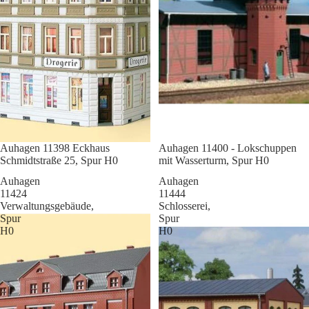
Sale
Auhagen 11398 Eckhaus
Sale
Auhagen 11400 - Lokschuppen
Schmidtstraße 25, Spur H0
mit Wasserturm, Spur H0
Auhagen
Auhagen
11424
11444
Verwaltungsgebäude,
Schlosserei,
Spur
Spur
H0
H0