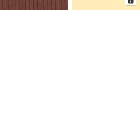
Auhagen Dekorplatten
Auhagen Dorfkirche mit
Bretterwand braun, Spur H0 und
Pfarrhaus, Spur N
TT
Auhagen
Auhagen
Eckhaus
Fenster
Schmidtstraße
für
10
Industriegebäude,
Spur
H0
Mehr