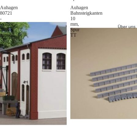
Auhagen
Auhagen
80721
Bahnsteigkanten
-
10
Wände
mm,
Über uns
2410K
Spur
geputzt,
TT
Spur
H0