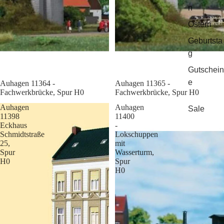
n
Ostern
Geburtsta
g
Gutschein
e
Sale
Auhagen 11364 -
Sale
Auhagen 11365 -
Fachwerkbrücke, Spur H0
Fachwerkbrücke, Spur H0
Auhagen
Auhagen
Sale
11398
11400
Eckhaus
-
Schmidtstraße
Lokschuppen
25,
mit
Spur
Wasserturm,
H0
Spur
H0