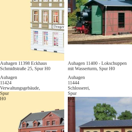
Sale
Auhagen 11398 Eckhaus
Sale
Auhagen 11400 - Lokschuppen
Schmidtstraße 25, Spur H0
mit Wasserturm, Spur H0
Auhagen
Auhagen
11424
11444
Verwaltungsgebäude,
Schlosserei,
Spur
Spur
H0
H0