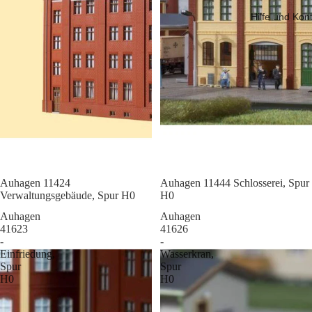
Hilfe und Kon
Sale
Auhagen 11424
Sale
Auhagen 11444 Schlosserei, Spur
Verwaltungsgebäude, Spur H0
H0
Auhagen
Auhagen
41623
41626
-
-
Einfriedung,
Wasserkran,
Spur
Spur
H0
H0