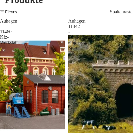
Spaltenraste
Filtern
Auhagen
Auhagen
-
11342
11460
-
Kfz-
Tunnelportale
Werkstatt
eingleisig,
Shop
Spur
H0
Modelleise
bahnen