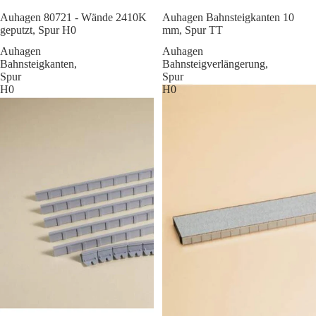
Sale
Auhagen 80721 - Wände 2410K
Auhagen Bahnsteigkanten 10
geputzt, Spur H0
mm, Spur TT
Auhagen
Auhagen
Bahnsteigkanten,
Bahnsteigverlängerung,
Spur
Spur
H0
H0