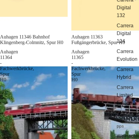
Digital
132
Carrera
Digital
Sale
Auhagen 11346 Bahnhof
Sale
Auhagen 11363
124
Klingenberg-Colmnitz, Spur H0
Fußgängerbrücke, Spur H0
Carrera
Auhagen
Auhagen
11364
11365
Evolution
-
-
Fachwerkbrücke,
Fachwerkbrücke,
Carrera
Spur
Spur
Hybrid
H0
H0
Carrera
Limited
Edition
Geschenkti
pps
Weinacht