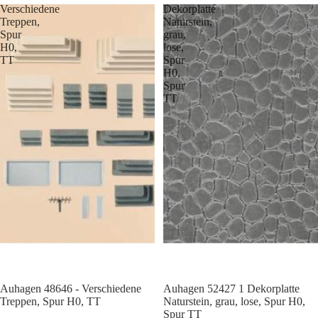
Verschiedene
Dekorplatte
Treppen,
Naturstein,
Spur
grau,
H0,
lose,
TT
Spur
H0,
Spur
TT
Auhagen 48646 - Verschiedene
Auhagen 52427 1 Dekorplatte
Treppen, Spur H0, TT
Naturstein, grau, lose, Spur H0,
Spur TT