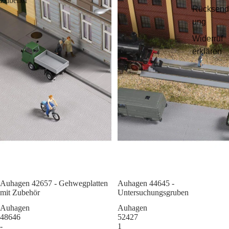
Zubehör
Rücksend
ung
Widerruf
erklären
Auhagen 42657 - Gehwegplatten
Sale
Auhagen 44645 -
mit Zubehör
Untersuchungsgruben
Auhagen
Auhagen
48646
52427
-
1