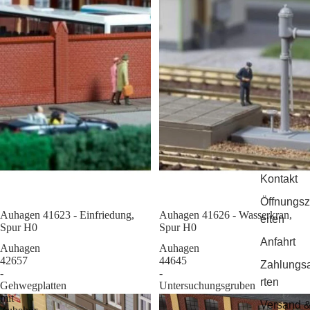
Kontakt
Öffnungsz
Auhagen 41623 - Einfriedung,
Sale
Auhagen 41626 - Wasserkran,
eiten
Spur H0
Spur H0
Anfahrt
Auhagen
Auhagen
42657
44645
Zahlungs
-
-
rten
Gehwegplatten
Untersuchungsgruben
mit
Versand 