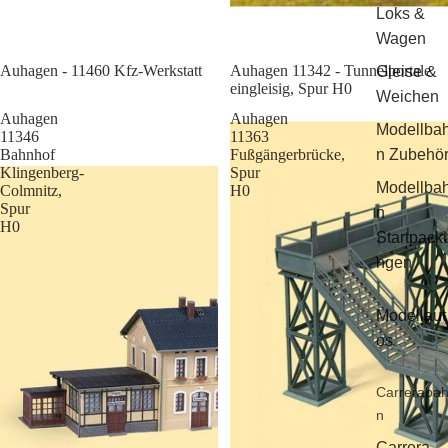
Loks &
Wagen
Sale
Auhagen - 11460 Kfz-Werkstatt
Auhagen 11342 - Tunnelportale
Gleise &
eingleisig, Spur H0
Weichen
Auhagen
Auhagen
Modellba
11346
11363
Bahnhof
Fußgängerbrücke,
n Zubehö
Klingenberg-
Spur
Modellba
Colmnitz,
H0
Spur
n
H0
Startpack
ngen
Modellaut
os
Carreraba
n
Carrera