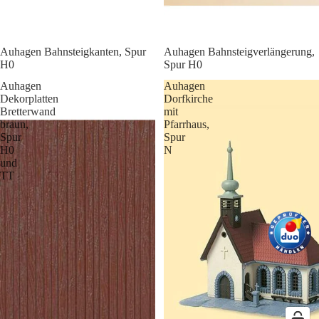
Auhagen Bahnsteigkanten, Spur
Auhagen Bahnsteigverlängerung,
H0
Spur H0
Auhagen
Auhagen
Dekorplatten
Dorfkirche
Bretterwand
mit
braun,
Pfarrhaus,
Spur
Spur
H0
N
und
TT