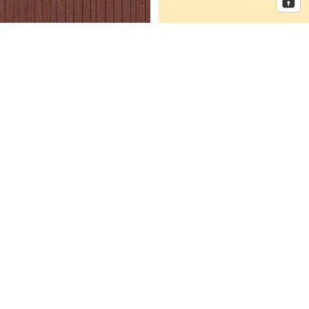
Auhagen Dekorplatten
Auhagen Dorfkirche mit
Bretterwand braun, Spur H0 und
Pfarrhaus, Spur N
TT
Auhagen
Auhagen
Eckhaus
Fenster
Schmidtstraße
für
10
Industriegebäude,
Spur
H0
Mehr