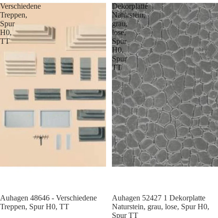
Verschiedene
Dekorplatte
Treppen,
Naturstein,
Spur
grau,
H0,
lose,
TT
Spur
H0,
Spur
TT
Auhagen 48646 - Verschiedene
Auhagen 52427 1 Dekorplatte
Treppen, Spur H0, TT
Naturstein, grau, lose, Spur H0,
Spur TT