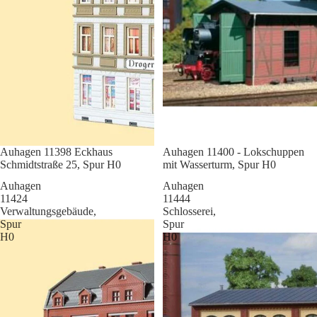
Sale
Auhagen 11398 Eckhaus
Sale
Auhagen 11400 - Lokschuppen
Schmidtstraße 25, Spur H0
mit Wasserturm, Spur H0
Auhagen
Auhagen
11424
11444
Verwaltungsgebäude,
Schlosserei,
Spur
Spur
H0
H0