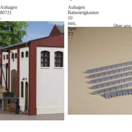
Auhagen
Auhagen
80721
Bahnsteigkanten
-
10
Wände
mm,
Über uns
2410K
Spur
geputzt,
TT
Spur
H0