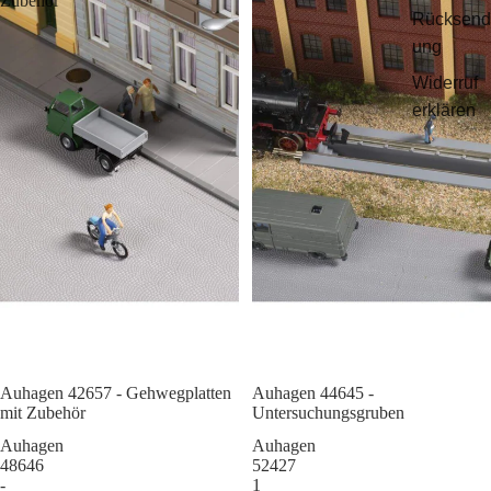
Zubehör
Rücksend
ung
Widerruf
erklären
Auhagen 42657 - Gehwegplatten
Sale
Auhagen 44645 -
mit Zubehör
Untersuchungsgruben
Auhagen
Auhagen
48646
52427
-
1