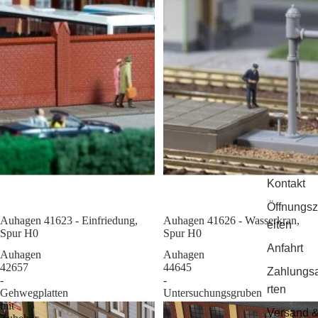
Kontakt
Öffnungsz
Auhagen 41623 - Einfriedung,
Sale
Auhagen 41626 - Wasserkran,
eiten
Spur H0
Spur H0
Anfahrt
Auhagen
Auhagen
42657
44645
Zahlungs
-
-
rten
Gehwegplatten
Untersuchungsgruben
mit
Versand 