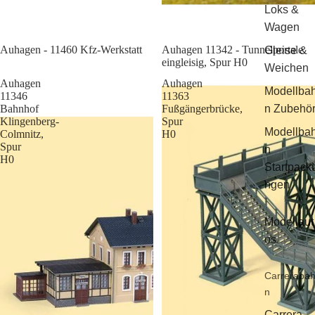
Loks &
Wagen
Sale
Auhagen - 11460 Kfz-Werkstatt
Auhagen 11342 - Tunnelportale
Gleise &
eingleisig, Spur H0
Weichen
Auhagen
Auhagen
Modellba
11346
11363
Bahnhof
Fußgängerbrücke,
n Zubehö
Klingenberg-
Spur
Modellba
Colmnitz,
H0
Spur
n
H0
Startpack
ngen
Modellaut
os
Carreraba
n
Carrera