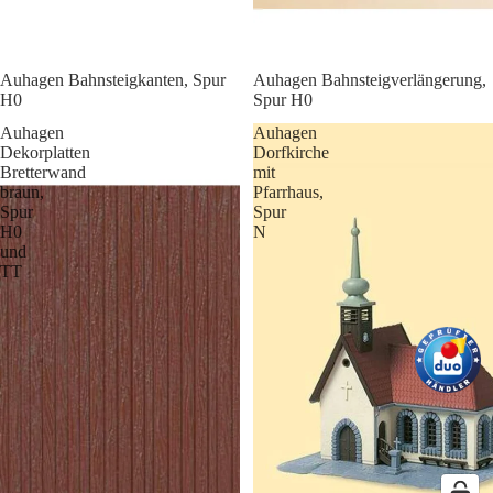
Auhagen Bahnsteigkanten, Spur
Auhagen Bahnsteigverlängerung,
H0
Spur H0
Auhagen
Auhagen
Dekorplatten
Dorfkirche
Bretterwand
mit
braun,
Pfarrhaus,
Spur
Spur
H0
N
und
TT