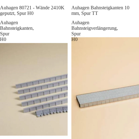
Sale
Auhagen 80721 - Wände 2410K
Auhagen Bahnsteigkanten 10
geputzt, Spur H0
mm, Spur TT
Auhagen
Auhagen
Bahnsteigkanten,
Bahnsteigverlängerung,
Spur
Spur
H0
H0