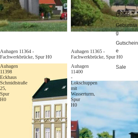
n
Ostern
Geburtsta
g
Gutschein
e
Sale
Auhagen 11364 -
Sale
Auhagen 11365 -
Fachwerkbrücke, Spur H0
Fachwerkbrücke, Spur H0
Auhagen
Auhagen
Sale
11398
11400
Eckhaus
-
Schmidtstraße
Lokschuppen
25,
mit
Spur
Wasserturm,
H0
Spur
H0