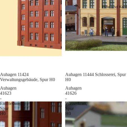
Hilfe und Kon
Sale
Auhagen 11424
Sale
Auhagen 11444 Schlosserei, Spur
Verwaltungsgebäude, Spur H0
H0
Auhagen
Auhagen
41623
41626
-
-
Einfriedung,
Wasserkran,
Spur
Spur
H0
H0