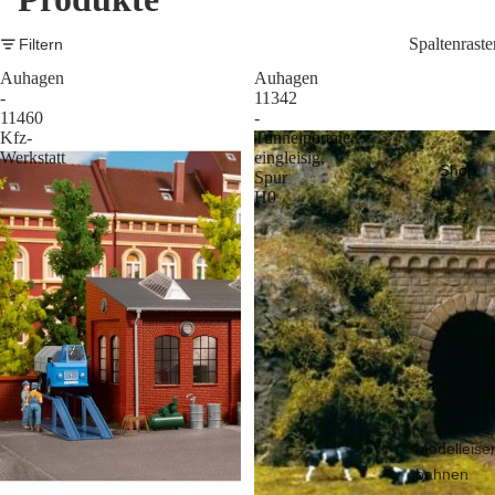
Spaltenraste
Filtern
Auhagen
Auhagen
-
11342
11460
-
Kfz-
Tunnelportale
Werkstatt
eingleisig,
Shop
Spur
H0
Modelleise
bahnen