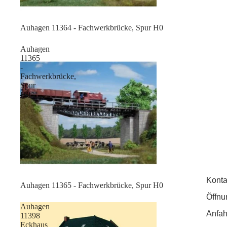
Sale
Auhagen 11364 - Fachwerkbrücke, Spur H0
Auhagen
11365
-
Fachwerkbrücke,
Spur
H0
Konta
Sale
Auhagen 11365 - Fachwerkbrücke, Spur H0
Öffnu
Auhagen
Anfah
11398
Eckhaus