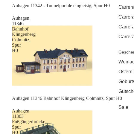
Auhagen 11342 - Tunnelportale eingleisig, Spur H0
Carrera
Carrera
Auhagen
11346
Carrer
Bahnhof
Klingenberg-
Carrera
Colmnitz,
Spur
H0
Geschen
Weinac
Ostern
Geburt
Gutsch
Sale
Auhagen 11346 Bahnhof Klingenberg-Colmnitz, Spur H0
Sale
Auhagen
11363
Fußgängerbrücke,
Spur
H0