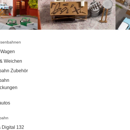
isenbahnen
 Wagen
 & Weichen
bahn Zubehör
bahn
ackungen
autos
bahn
 Digital 132