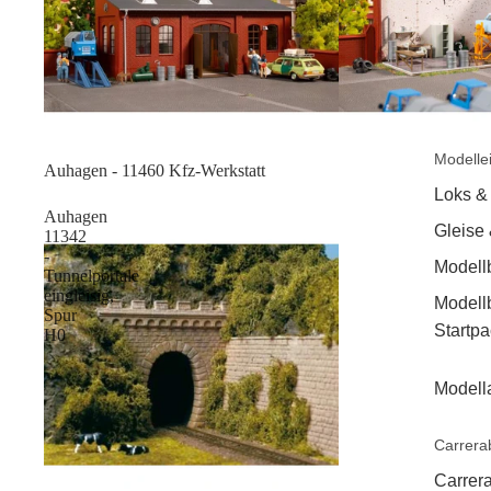
Modelle
Sale
Auhagen - 11460 Kfz-Werkstatt
Loks &
Auhagen
Gleise
11342
-
Modell
Tunnelportale
eingleisig,
Modell
Spur
Startp
H0
Modell
Carrera
Carrera