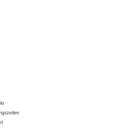
kt
ngszeiten
rt