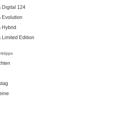
 Digital 124
 Evolution
a Hybrid
 Limited Edition
ktipps
hten
stag
eine