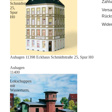
Zahlu
Schmidtstraße
25,
Vers
Spur
Rück
H0
Wider
Sale
Auhagen 11398 Eckhaus Schmidtstraße 25, Spur H0
Auhagen
11400
-
Lokschuppen
mit
Wasserturm,
Spur
H0