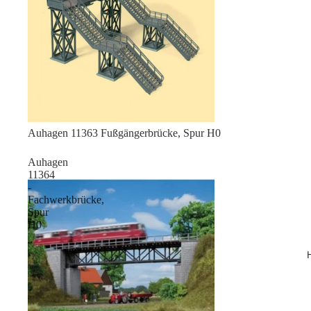
Sale
Auhagen 11363 Fußgängerbrücke, Spur H0
Auhagen
11364
-
Fachwerkbrücke,
Spur
H0