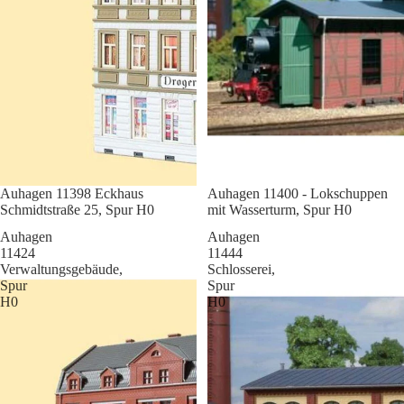
Sale
Auhagen 11398 Eckhaus
Sale
Auhagen 11400 - Lokschuppen
Schmidtstraße 25, Spur H0
mit Wasserturm, Spur H0
Auhagen
Auhagen
11424
11444
Verwaltungsgebäude,
Schlosserei,
Spur
Spur
H0
H0