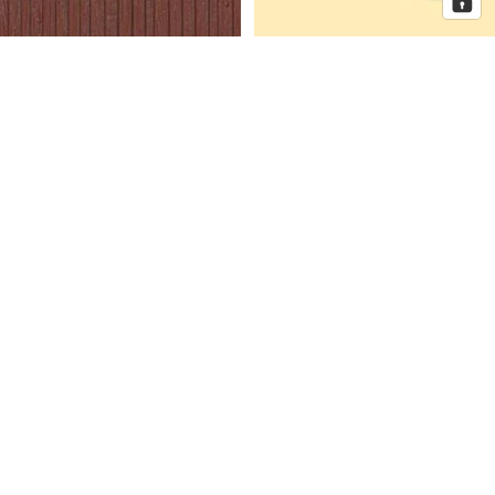
Auhagen Dekorplatten
Auhagen Dorfkirche mit
Bretterwand braun, Spur H0 und
Pfarrhaus, Spur N
TT
Auhagen
Auhagen
Eckhaus
Fenster
Schmidtstraße
für
10
Industriegebäude,
Spur
H0
Mehr