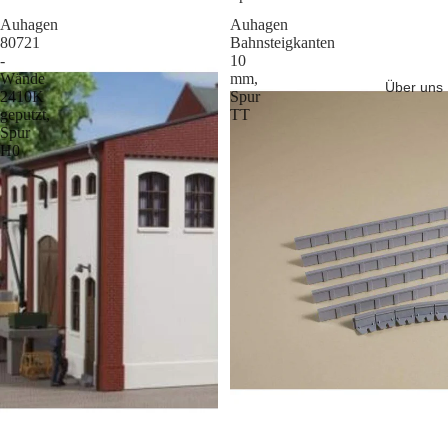
Auhagen
Auhagen
80721
Bahnsteigkanten
-
10
Wände
mm,
Über uns
2410K
Spur
geputzt,
TT
Spur
H0