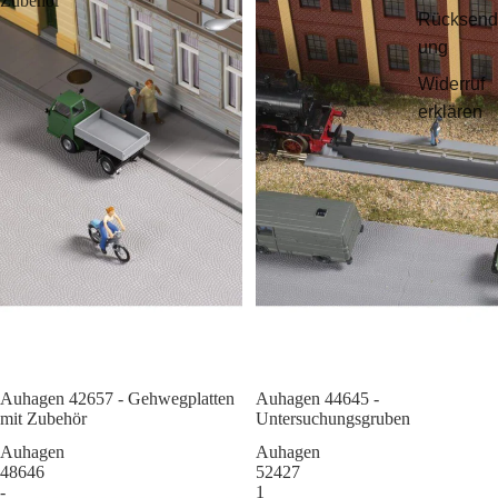
Zubehör
Rücksend
ung
Widerruf
erklären
Auhagen 42657 - Gehwegplatten
Sale
Auhagen 44645 -
mit Zubehör
Untersuchungsgruben
Auhagen
Auhagen
48646
52427
-
1