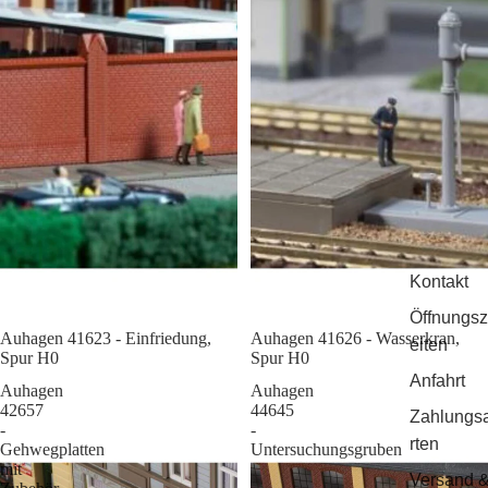
Kontakt
Öffnungsz
Auhagen 41623 - Einfriedung,
Sale
Auhagen 41626 - Wasserkran,
eiten
Spur H0
Spur H0
Anfahrt
Auhagen
Auhagen
42657
44645
Zahlungs
-
-
rten
Gehwegplatten
Untersuchungsgruben
mit
Versand 