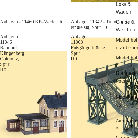
Loks &
Wagen
Sale
Auhagen - 11460 Kfz-Werkstatt
Auhagen 11342 - Tunnelportale
Gleise &
eingleisig, Spur H0
Weichen
Auhagen
Auhagen
Modellba
11346
11363
Bahnhof
Fußgängerbrücke,
n Zubehö
Klingenberg-
Spur
Modellba
Colmnitz,
H0
Spur
n
H0
Startpack
ngen
Modellaut
os
Carreraba
n
Carrera