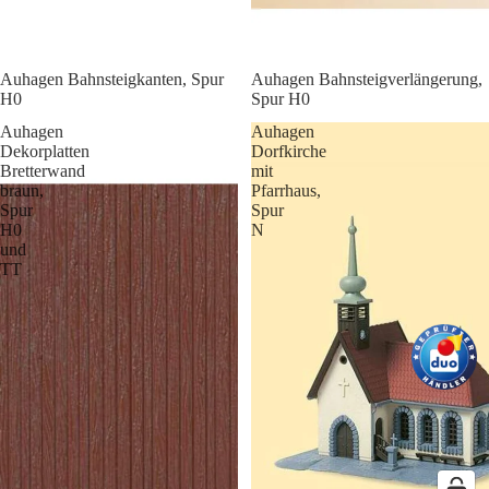
Auhagen Bahnsteigkanten, Spur
Auhagen Bahnsteigverlängerung,
H0
Spur H0
Auhagen
Auhagen
Dekorplatten
Dorfkirche
Bretterwand
mit
braun,
Pfarrhaus,
Spur
Spur
H0
N
und
TT