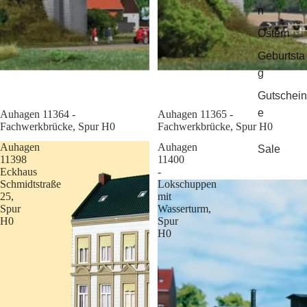
n
Ostern
Geburtsta
g
Gutschein
e
Sale
Auhagen 11364 -
Sale
Auhagen 11365 -
Fachwerkbrücke, Spur H0
Fachwerkbrücke, Spur H0
Auhagen
Auhagen
Sale
11398
11400
Eckhaus
-
Schmidtstraße
Lokschuppen
25,
mit
Spur
Wasserturm,
H0
Spur
H0