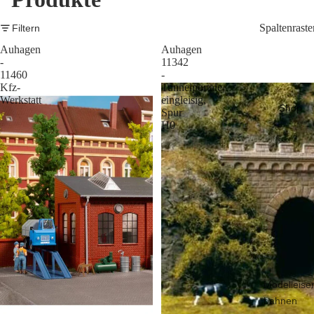
Spaltenraste
Filtern
Auhagen
Auhagen
-
11342
11460
-
Kfz-
Tunnelportale
Werkstatt
eingleisig,
Shop
Spur
H0
Modelleise
bahnen