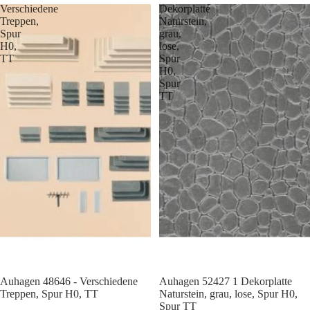
Verschiedene
Dekorplatte
Treppen,
Naturstein,
Spur
grau,
H0,
lose,
TT
Spur
H0,
Spur
TT
Auhagen 48646 - Verschiedene
Auhagen 52427 1 Dekorplatte
Treppen, Spur H0, TT
Naturstein, grau, lose, Spur H0,
Spur TT