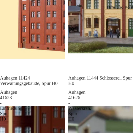
Hilfe und Kon
Sale
Auhagen 11424
Sale
Auhagen 11444 Schlosserei, Spur
Verwaltungsgebäude, Spur H0
H0
Auhagen
Auhagen
41623
41626
-
-
Einfriedung,
Wasserkran,
Spur
Spur
H0
H0