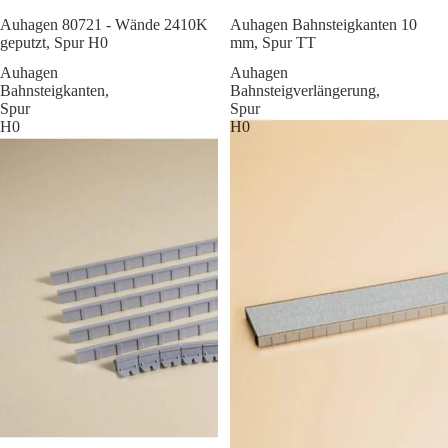
Sale
Auhagen 80721 - Wände 2410K
Auhagen Bahnsteigkanten 10
geputzt, Spur H0
mm, Spur TT
Auhagen
Auhagen
Bahnsteigkanten,
Bahnsteigverlängerung,
Spur
Spur
H0
H0