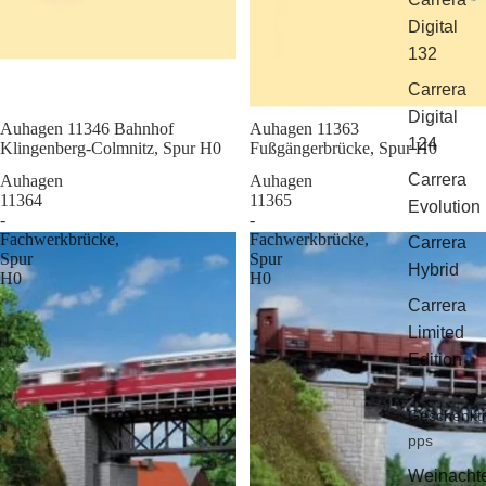
Digital
132
Carrera
Digital
Sale
Auhagen 11346 Bahnhof
Sale
Auhagen 11363
124
Klingenberg-Colmnitz, Spur H0
Fußgängerbrücke, Spur H0
Carrera
Auhagen
Auhagen
11364
11365
Evolution
-
-
Fachwerkbrücke,
Fachwerkbrücke,
Carrera
Spur
Spur
Hybrid
H0
H0
Carrera
Limited
Edition
Geschenkti
pps
Weinacht