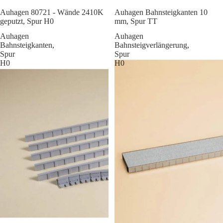
Sale
Auhagen 80721 - Wände 2410K
Auhagen Bahnsteigkanten 10
geputzt, Spur H0
mm, Spur TT
Auhagen
Auhagen
Bahnsteigkanten,
Bahnsteigverlängerung,
Spur
Spur
H0
H0