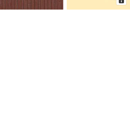
Auhagen Dekorplatten
Auhagen Dorfkirche mit
Bretterwand braun, Spur H0 und
Pfarrhaus, Spur N
TT
Auhagen
Auhagen
Eckhaus
Fenster
Schmidtstraße
für
10
Industriegebäude,
Spur
H0
Mehr