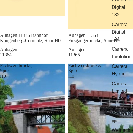
Digital
132
Carrera
Digital
Sale
Auhagen 11346 Bahnhof
Sale
Auhagen 11363
124
Klingenberg-Colmnitz, Spur H0
Fußgängerbrücke, Spur H0
Carrera
Auhagen
Auhagen
11364
11365
Evolution
-
-
Fachwerkbrücke,
Fachwerkbrücke,
Carrera
Spur
Spur
Hybrid
H0
H0
Carrera
Limited
Edition
Geschenkti
pps
Weinacht