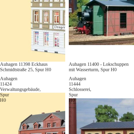
Sale
Auhagen 11398 Eckhaus
Sale
Auhagen 11400 - Lokschuppen
Schmidtstraße 25, Spur H0
mit Wasserturm, Spur H0
Auhagen
Auhagen
11424
11444
Verwaltungsgebäude,
Schlosserei,
Spur
Spur
H0
H0