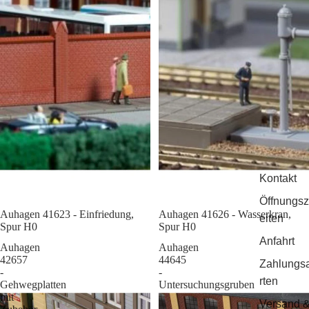
Kontakt
Öffnungsz
Auhagen 41623 - Einfriedung,
Sale
Auhagen 41626 - Wasserkran,
eiten
Spur H0
Spur H0
Anfahrt
Auhagen
Auhagen
42657
44645
Zahlungs
-
-
rten
Gehwegplatten
Untersuchungsgruben
mit
Versand 