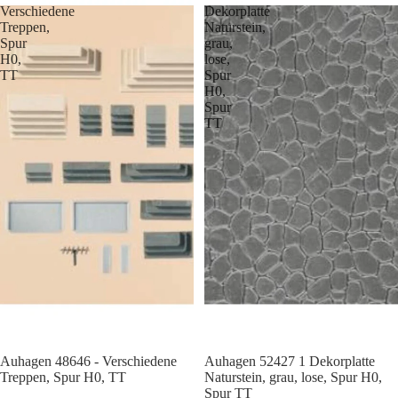
Verschiedene
Dekorplatte
Treppen,
Naturstein,
Spur
grau,
H0,
lose,
TT
Spur
H0,
Spur
TT
Auhagen 48646 - Verschiedene
Auhagen 52427 1 Dekorplatte
Treppen, Spur H0, TT
Naturstein, grau, lose, Spur H0,
Spur TT