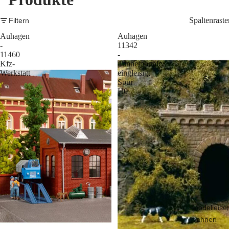
Spaltenraste
Filtern
Auhagen
Auhagen
-
11342
11460
-
Kfz-
Tunnelportale
Werkstatt
eingleisig,
Shop
Spur
H0
Modelleise
bahnen