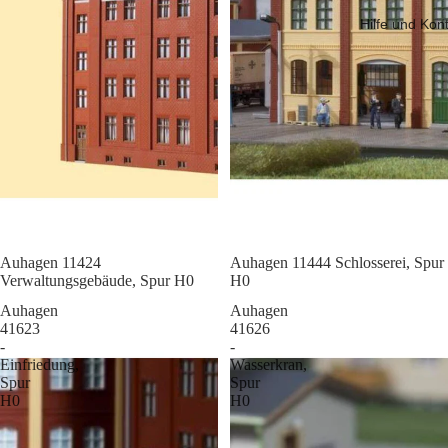
Hilfe und Kon
Sale
Auhagen 11424
Sale
Auhagen 11444 Schlosserei, Spur
Verwaltungsgebäude, Spur H0
H0
Auhagen
Auhagen
41623
41626
-
-
Einfriedung,
Wasserkran,
Spur
Spur
H0
H0