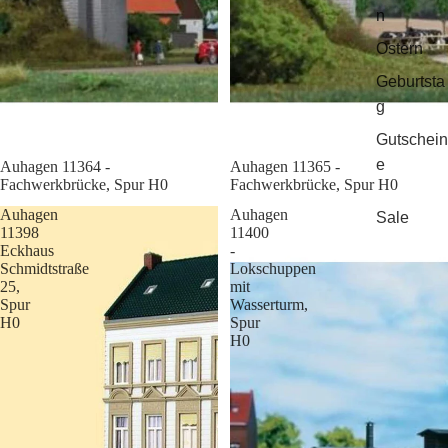
n
Ostern
Geburtsta
g
Gutschein
e
Sale
Auhagen 11364 -
Sale
Auhagen 11365 -
Fachwerkbrücke, Spur H0
Fachwerkbrücke, Spur H0
Auhagen
Auhagen
Sale
11398
11400
Eckhaus
-
Schmidtstraße
Lokschuppen
25,
mit
Spur
Wasserturm,
H0
Spur
H0