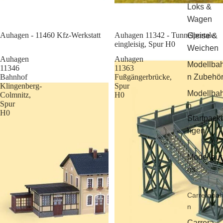
Loks &
Wagen
Sale
Auhagen - 11460 Kfz-Werkstatt
Auhagen 11342 - Tunnelportale
Gleise &
eingleisig, Spur H0
Weichen
Auhagen
Auhagen
Modellba
11346
11363
Bahnhof
Fußgängerbrücke,
n Zubehö
Klingenberg-
Spur
Modellba
Colmnitz,
H0
Spur
n
H0
Startpack
ngen
Modellaut
os
Carreraba
n
Carrera