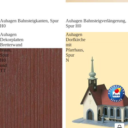
Auhagen Bahnsteigkanten, Spur
Auhagen Bahnsteigverlängerung,
H0
Spur H0
Auhagen
Auhagen
Dekorplatten
Dorfkirche
Bretterwand
mit
braun,
Pfarrhaus,
Spur
Spur
H0
N
und
TT