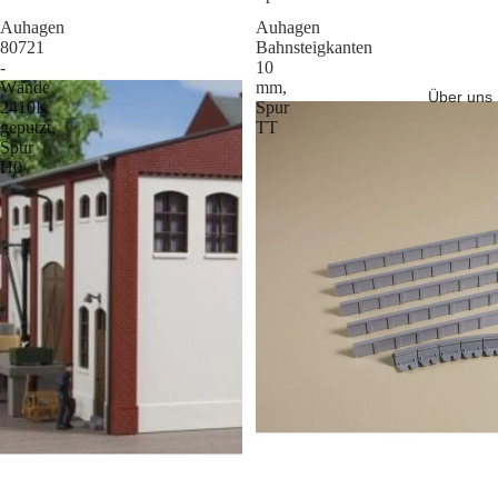
Auhagen
Auhagen
80721
Bahnsteigkanten
-
10
Wände
mm,
Über uns
2410K
Spur
geputzt,
TT
Spur
H0