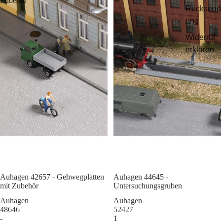
Zubehör
Rücksend
ung
Widerruf
erklären
Auhagen 42657 - Gehwegplatten
Sale
Auhagen 44645 -
mit Zubehör
Untersuchungsgruben
Auhagen
Auhagen
48646
52427
-
1