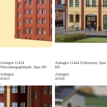
Hilfe und Kon
Sale
Auhagen 11424
Sale
Auhagen 11444 Schlosserei, Spur
Verwaltungsgebäude, Spur H0
H0
Auhagen
Auhagen
41623
41626
-
-
Einfriedung,
Wasserkran,
Spur
Spur
H0
H0