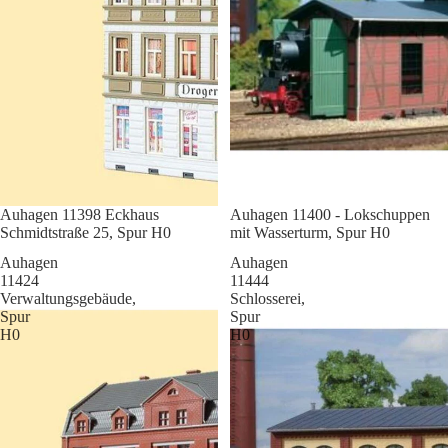
Sale
Auhagen 11398 Eckhaus
Sale
Auhagen 11400 - Lokschuppen
Schmidtstraße 25, Spur H0
mit Wasserturm, Spur H0
Auhagen
Auhagen
11424
11444
Verwaltungsgebäude,
Schlosserei,
Spur
Spur
H0
H0