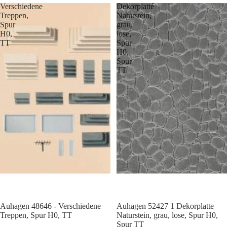
Verschiedene
Dekorplatte
Treppen,
Naturstein,
Spur
grau,
H0,
lose,
TT
Spur
H0,
Spur
TT
Auhagen 48646 - Verschiedene
Auhagen 52427 1 Dekorplatte
Treppen, Spur H0, TT
Naturstein, grau, lose, Spur H0,
Spur TT