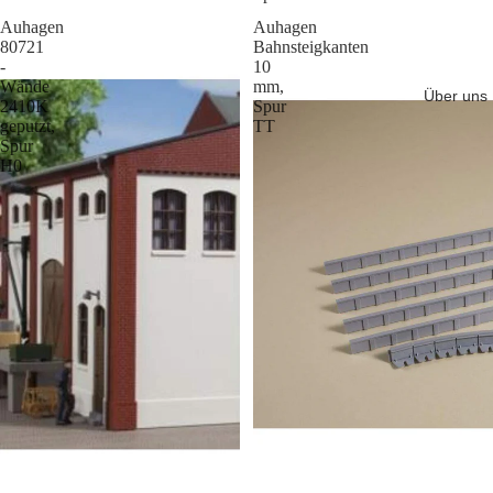
Auhagen
Auhagen
80721
Bahnsteigkanten
-
10
Wände
mm,
Über uns
2410K
Spur
geputzt,
TT
Spur
H0