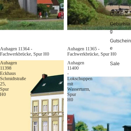
n
Ostern
Geburtsta
g
Gutschein
e
Sale
Auhagen 11364 -
Sale
Auhagen 11365 -
Fachwerkbrücke, Spur H0
Fachwerkbrücke, Spur H0
Auhagen
Auhagen
Sale
11398
11400
Eckhaus
-
Schmidtstraße
Lokschuppen
25,
mit
Spur
Wasserturm,
H0
Spur
H0