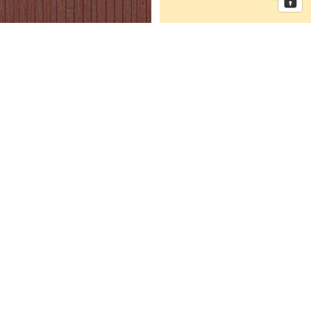
Auhagen Dekorplatten
Auhagen Dorfkirche mit
Bretterwand braun, Spur H0 und
Pfarrhaus, Spur N
TT
Auhagen
Auhagen
Eckhaus
Fenster
Schmidtstraße
für
10
Industriegebäude,
Spur
H0
Mehr