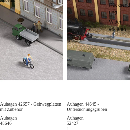
Zubehör
Rücksend
ung
Widerruf
erklären
Auhagen 42657 - Gehwegplatten
Sale
Auhagen 44645 -
mit Zubehör
Untersuchungsgruben
Auhagen
Auhagen
48646
52427
-
1