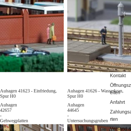
Kontakt
Öffnungsz
Auhagen 41623 - Einfriedung,
Sale
Auhagen 41626 - Wasserkran,
eiten
Spur H0
Spur H0
Anfahrt
Auhagen
Auhagen
42657
44645
Zahlungs
-
-
rten
Gehwegplatten
Untersuchungsgruben
mit
Versand 