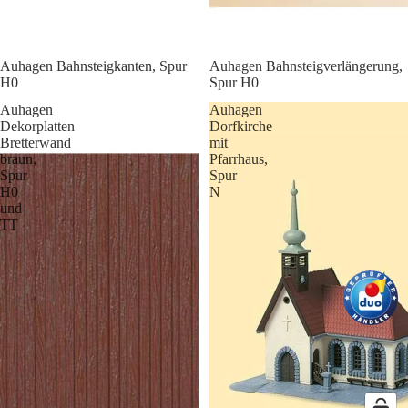
Auhagen Bahnsteigkanten, Spur
Auhagen Bahnsteigverlängerung,
H0
Spur H0
Auhagen
Auhagen
Dekorplatten
Dorfkirche
Bretterwand
mit
braun,
Pfarrhaus,
Spur
Spur
H0
N
und
TT