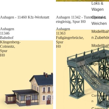
Loks &
Wagen
Sale
Auhagen - 11460 Kfz-Werkstatt
Auhagen 11342 - Tunnelportale
Gleise &
eingleisig, Spur H0
Weichen
Auhagen
Auhagen
Modellba
11346
11363
Bahnhof
Fußgängerbrücke,
n Zubehö
Klingenberg-
Spur
Modellba
Colmnitz,
H0
Spur
n
H0
Startpack
ngen
Modellaut
os
Carreraba
n
Carrera