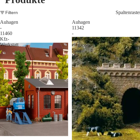
Spaltenraste
Filtern
Auhagen
Auhagen
-
11342
11460
-
Kfz-
Tunnelportale
Werkstatt
eingleisig,
Shop
Spur
H0
Modelleise
bahnen