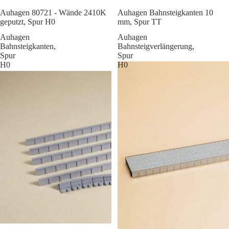
Sale
Auhagen 80721 - Wände 2410K
Auhagen Bahnsteigkanten 10
geputzt, Spur H0
mm, Spur TT
Auhagen
Auhagen
Bahnsteigkanten,
Bahnsteigverlängerung,
Spur
Spur
H0
H0