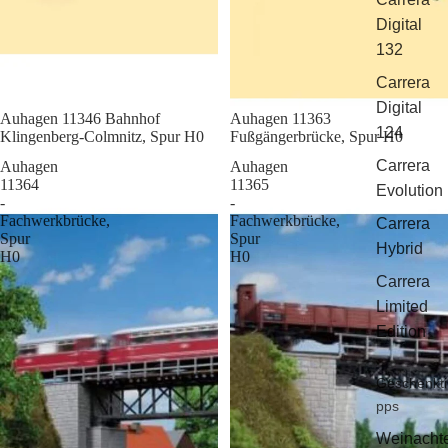
Digital
132
Carrera
Digital
Sale
Auhagen 11346 Bahnhof
Sale
Auhagen 11363
124
Klingenberg-Colmnitz, Spur H0
Fußgängerbrücke, Spur H0
Carrera
Auhagen
Auhagen
11364
11365
Evolution
-
-
Fachwerkbrücke,
Fachwerkbrücke,
Carrera
Spur
Spur
Hybrid
H0
H0
Carrera
Limited
Edition
Geschenkti
pps
Weinacht