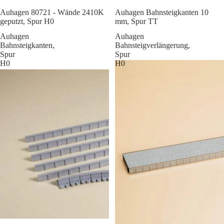
Sale
Auhagen 80721 - Wände 2410K
Auhagen Bahnsteigkanten 10
geputzt, Spur H0
mm, Spur TT
Auhagen
Auhagen
Bahnsteigkanten,
Bahnsteigverlängerung,
Spur
Spur
H0
H0