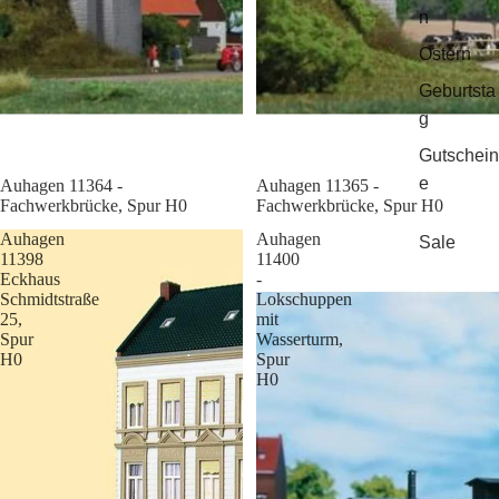
n
Ostern
Geburtsta
g
Gutschein
e
Sale
Auhagen 11364 -
Sale
Auhagen 11365 -
Fachwerkbrücke, Spur H0
Fachwerkbrücke, Spur H0
Auhagen
Auhagen
Sale
11398
11400
Eckhaus
-
Schmidtstraße
Lokschuppen
25,
mit
Spur
Wasserturm,
H0
Spur
H0