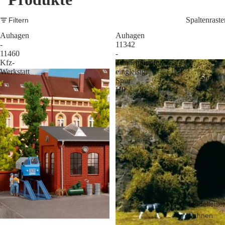
Spaltenraste
Filtern
Auhagen
Auhagen
-
11342
11460
-
Kfz-
Tunnelportale
Werkstatt
eingleisig,
Shop
Spur
H0
Modelleise
bahnen