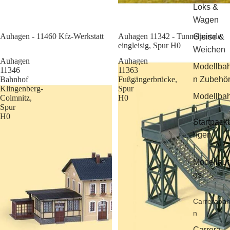
Loks &
Wagen
Sale
Auhagen - 11460 Kfz-Werkstatt
Auhagen 11342 - Tunnelportale
Gleise &
eingleisig, Spur H0
Weichen
Auhagen
Auhagen
Modellba
11346
11363
Bahnhof
Fußgängerbrücke,
n Zubehö
Klingenberg-
Spur
Modellba
Colmnitz,
H0
Spur
n
H0
Startpack
ngen
Modellaut
os
Carreraba
n
Carrera