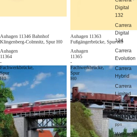
Digital
132
Carrera
Digital
Sale
Auhagen 11346 Bahnhof
Sale
Auhagen 11363
124
Klingenberg-Colmnitz, Spur H0
Fußgängerbrücke, Spur H0
Carrera
Auhagen
Auhagen
11364
11365
Evolution
-
-
Fachwerkbrücke,
Fachwerkbrücke,
Carrera
Spur
Spur
Hybrid
H0
H0
Carrera
Limited
Edition
Geschenkti
pps
Weinacht