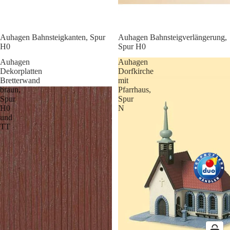
Auhagen Bahnsteigkanten, Spur
Auhagen Bahnsteigverlängerung,
H0
Spur H0
Auhagen
Auhagen
Dekorplatten
Dorfkirche
Bretterwand
mit
braun,
Pfarrhaus,
Spur
Spur
H0
N
und
TT