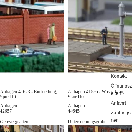
Kontakt
Öffnungsz
Auhagen 41623 - Einfriedung,
Sale
Auhagen 41626 - Wasserkran,
eiten
Spur H0
Spur H0
Anfahrt
Auhagen
Auhagen
42657
44645
Zahlungs
-
-
rten
Gehwegplatten
Untersuchungsgruben
mit
Versand 