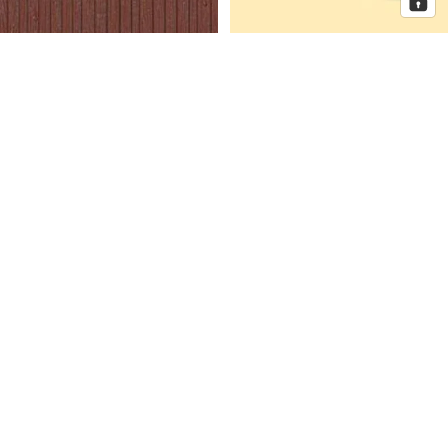
Auhagen Dekorplatten
Auhagen Dorfkirche mit
Bretterwand braun, Spur H0 und
Pfarrhaus, Spur N
TT
Auhagen
Auhagen
Eckhaus
Fenster
Schmidtstraße
für
10
Industriegebäude,
Spur
H0
Mehr