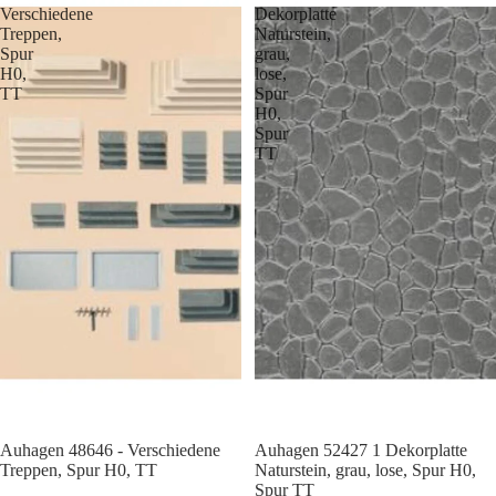
Verschiedene
Dekorplatte
Treppen,
Naturstein,
Spur
grau,
H0,
lose,
TT
Spur
H0,
Spur
TT
Auhagen 48646 - Verschiedene
Auhagen 52427 1 Dekorplatte
Treppen, Spur H0, TT
Naturstein, grau, lose, Spur H0,
Spur TT