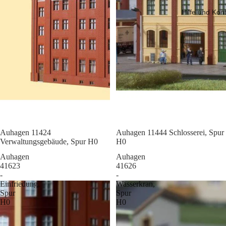
Hilfe und Kon
Sale
Auhagen 11424
Sale
Auhagen 11444 Schlosserei, Spur
Verwaltungsgebäude, Spur H0
H0
Auhagen
Auhagen
41623
41626
-
-
Einfriedung,
Wasserkran,
Spur
Spur
H0
H0