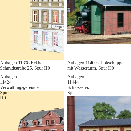
Sale
Auhagen 11398 Eckhaus
Sale
Auhagen 11400 - Lokschuppen
Schmidtstraße 25, Spur H0
mit Wasserturm, Spur H0
Auhagen
Auhagen
11424
11444
Verwaltungsgebäude,
Schlosserei,
Spur
Spur
H0
H0