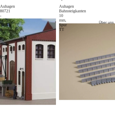
Auhagen
Auhagen
80721
Bahnsteigkanten
-
10
Wände
mm,
Über uns
2410K
Spur
geputzt,
TT
Spur
H0