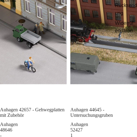
Zubehör
Rücksend
ung
Widerruf
erklären
Auhagen 42657 - Gehwegplatten
Sale
Auhagen 44645 -
mit Zubehör
Untersuchungsgruben
Auhagen
Auhagen
48646
52427
-
1