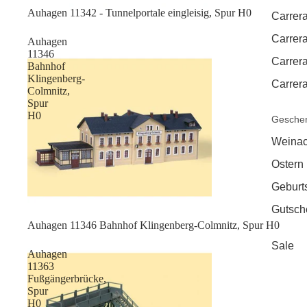
Auhagen 11342 - Tunnelportale eingleisig, Spur H0
Carrera
Carrera
Auhagen
11346
Carrer
Bahnhof
Klingenberg-
Carrera
Colmnitz,
Spur
H0
Geschen
Weinac
Ostern
Geburt
Gutsch
Sale
Auhagen 11346 Bahnhof Klingenberg-Colmnitz, Spur H0
Sale
Auhagen
11363
Fußgängerbrücke,
Spur
H0