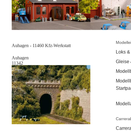
Modelle
Sale
Auhagen - 11460 Kfz-Werkstatt
Loks &
Auhagen
Gleise
11342
-
Modell
Tunnelportale
eingleisig,
Modell
Spur
Startp
H0
Modell
Carrera
Carrera