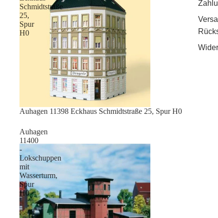
Zahlu
Schmidtstraße
25,
Vers
Spur
Rück
H0
Wider
Sale
Auhagen 11398 Eckhaus Schmidtstraße 25, Spur H0
Auhagen
11400
-
Lokschuppen
mit
Wasserturm,
Spur
H0