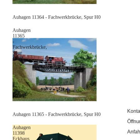
Sale
Auhagen 11364 - Fachwerkbrücke, Spur H0
Auhagen
11365
-
Fachwerkbrücke,
Spur
H0
Konta
Sale
Auhagen 11365 - Fachwerkbrücke, Spur H0
Öffnu
Auhagen
Anfah
11398
Eckhaus