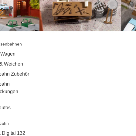
isenbahnen
 Wagen
 & Weichen
bahn Zubehör
bahn
ackungen
autos
bahn
 Digital 132