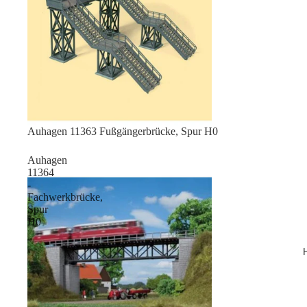
Sale
Auhagen 11363 Fußgängerbrücke, Spur H0
Auhagen
11364
-
Fachwerkbrücke,
Spur
H0