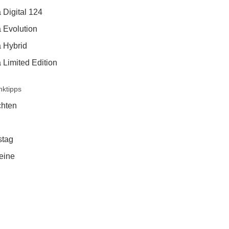
 Digital 124
 Evolution
a Hybrid
 Limited Edition
ktipps
hten
stag
eine