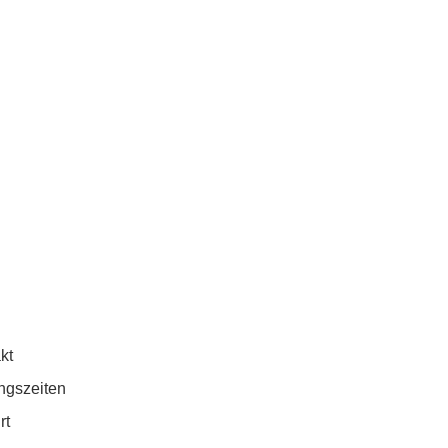
kt
ngszeiten
rt