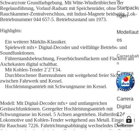
n
Schwarz/rote Grundfarbgebung. Mit Witte-Windleitblechen der
Startpack
Regelausführung, Vorlauf-Radsatz mit Speichenräder, ohne
Rauchkammer-Zentralverschluss, mit Indusi-Magnete beidseitig. Lok-
ngen
Betriebsnummer 044 657-5. Betriebszustand um 1973.
Highlights:
Modellaut
os
Ein weiterer Märklin-Klassiker.
Spielewelt mfx+ Digital-Decoder und vielfältige Betriebs- und
Soundfunktionen.
Carreraba
Führerstandsbeleuchtung, Feuerbüchsenflackern und Flackern am
n
Aschekasten digital schaltbar.
Mit Kohlen-Tender 2`2`T34.
Carrera
Durchbrochener Barrenrahmen mit weitgehend freier Sicht
zwischen Fahrwerk und Kessel.
Digital
Hochleistungsantrieb mit Schwungmasse im Kessel.
132
Carrera
Modell: Mit Digital-Decoder mfx+ und umfangreichen
Digital
Geräuschfunktionen. Geregelter Hochleistungsantrieb mit
Schwungmasse im Kessel. 5 Achsen angetrieben. Haftreifen.
124
Lokomotive und Kohlen-Tender weitgehend aus Metall. Eingerichtet
Carrera
für Rauchsatz 7226. Fahrtrichtungsabhängig wechselndes Dreilicht-
Spitzensignal und nachrüstbarer Rauchsatz konventionell in Betrieb,
Evolution
digital schaltbar. Führerstandsbeleuchtung, Feuerbüchsenflackern und