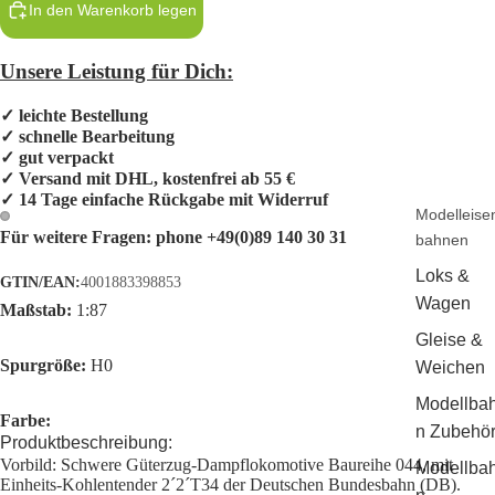
In den Warenkorb legen
Unsere Leistung für Dich:
✓ leichte Bestellung
✓ schnelle Bearbeitung
✓ gut verpackt
✓ Versand mit DHL, kostenfrei ab 55 €
✓ 14 Tage einfache Rückgabe mit Widerruf
Modelleise
Für weitere Fragen:
phone +49(0)89 140 30 31
bahnen
Loks &
GTIN/EAN:
4001883398853
Wagen
Maßstab:
1:87
Gleise &
Spurgröße:
H0
Weichen
Modellba
Farbe:
n Zubehö
Produktbeschreibung:
Vorbild: Schwere Güterzug-Dampflokomotive Baureihe 044, mit
Modellba
Einheits-Kohlentender 2´2´T34 der Deutschen Bundesbahn (DB).