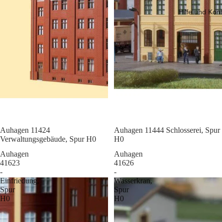
Hilfe und Kon
Sale
Auhagen 11424
Sale
Auhagen 11444 Schlosserei, Spur
Verwaltungsgebäude, Spur H0
H0
Auhagen
Auhagen
41623
41626
-
-
Einfriedung,
Wasserkran,
Spur
Spur
H0
H0