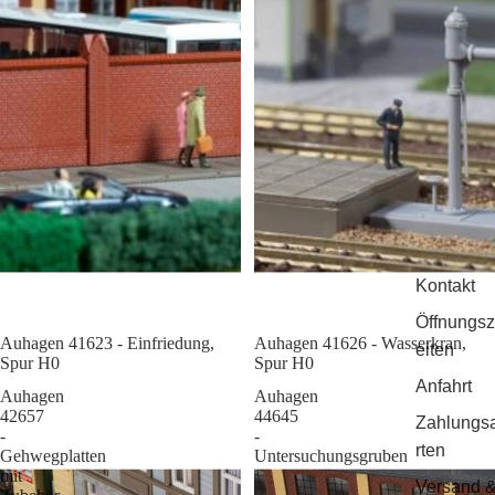
Kontakt
Öffnungsz
Auhagen 41623 - Einfriedung,
Sale
Auhagen 41626 - Wasserkran,
eiten
Spur H0
Spur H0
Anfahrt
Auhagen
Auhagen
42657
44645
Zahlungs
-
-
rten
Gehwegplatten
Untersuchungsgruben
mit
Versand 