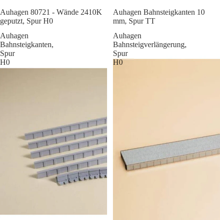
Sale
Auhagen 80721 - Wände 2410K
Auhagen Bahnsteigkanten 10
geputzt, Spur H0
mm, Spur TT
Auhagen
Auhagen
Bahnsteigkanten,
Bahnsteigverlängerung,
Spur
Spur
H0
H0