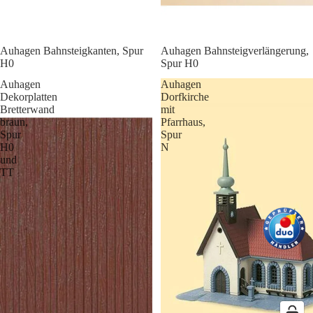
Auhagen Bahnsteigkanten, Spur
Auhagen Bahnsteigverlängerung,
H0
Spur H0
Auhagen
Auhagen
Dekorplatten
Dorfkirche
Bretterwand
mit
braun,
Pfarrhaus,
Spur
Spur
H0
N
und
TT