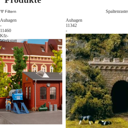
Spaltenraste
Filtern
Auhagen
Auhagen
-
11342
11460
-
Kfz-
Tunnelportale
Werkstatt
eingleisig,
Shop
Spur
H0
Modelleise
bahnen