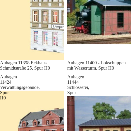
Sale
Auhagen 11398 Eckhaus
Sale
Auhagen 11400 - Lokschuppen
Schmidtstraße 25, Spur H0
mit Wasserturm, Spur H0
Auhagen
Auhagen
11424
11444
Verwaltungsgebäude,
Schlosserei,
Spur
Spur
H0
H0