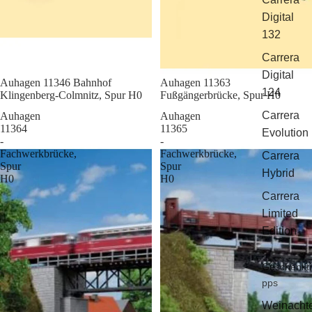
Digital
132
Carrera
Digital
Sale
Auhagen 11346 Bahnhof
Sale
Auhagen 11363
124
Klingenberg-Colmnitz, Spur H0
Fußgängerbrücke, Spur H0
Carrera
Auhagen
Auhagen
11364
11365
Evolution
-
-
Fachwerkbrücke,
Fachwerkbrücke,
Carrera
Spur
Spur
Hybrid
H0
H0
Carrera
Limited
Edition
Geschenkti
pps
Weinacht