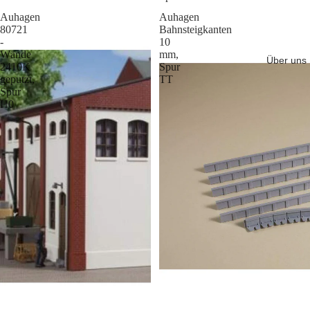
Auhagen
Auhagen
80721
Bahnsteigkanten
-
10
Wände
mm,
Über uns
2410K
Spur
geputzt,
TT
Spur
H0