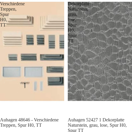
Verschiedene
Dekorplatte
Treppen,
Naturstein,
Spur
grau,
H0,
lose,
TT
Spur
H0,
Spur
TT
Auhagen 48646 - Verschiedene
Auhagen 52427 1 Dekorplatte
Treppen, Spur H0, TT
Naturstein, grau, lose, Spur H0,
Spur TT