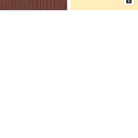
Auhagen Dekorplatten
Auhagen Dorfkirche mit
Bretterwand braun, Spur H0 und
Pfarrhaus, Spur N
TT
Auhagen
Auhagen
Eckhaus
Fenster
Schmidtstraße
für
10
Industriegebäude,
Spur
H0
Mehr