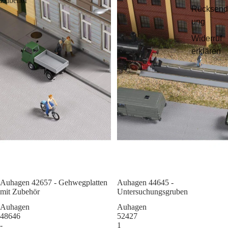
Zubehör
Rücksend
ung
Widerruf
erklären
Auhagen 42657 - Gehwegplatten
Sale
Auhagen 44645 -
mit Zubehör
Untersuchungsgruben
Auhagen
Auhagen
48646
52427
-
1