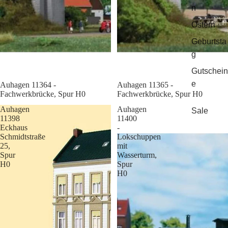
n
Ostern
Geburtsta
g
Gutschein
e
Sale
Auhagen 11364 -
Sale
Auhagen 11365 -
Fachwerkbrücke, Spur H0
Fachwerkbrücke, Spur H0
Auhagen
Auhagen
Sale
11398
11400
Eckhaus
-
Schmidtstraße
Lokschuppen
25,
mit
Spur
Wasserturm,
H0
Spur
H0