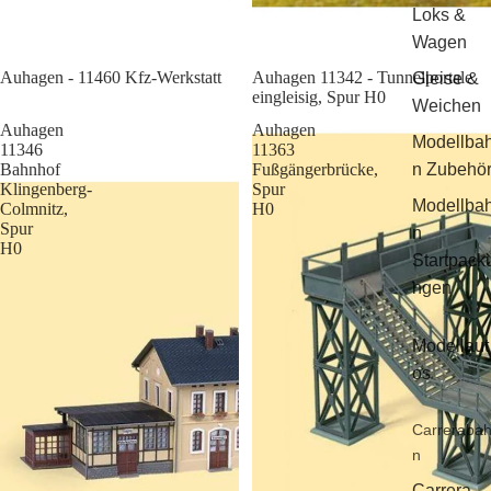
Loks &
Wagen
Sale
Auhagen - 11460 Kfz-Werkstatt
Auhagen 11342 - Tunnelportale
Gleise &
eingleisig, Spur H0
Weichen
Auhagen
Auhagen
Modellba
11346
11363
Bahnhof
Fußgängerbrücke,
n Zubehö
Klingenberg-
Spur
Modellba
Colmnitz,
H0
Spur
n
H0
Startpack
ngen
Modellaut
os
Carreraba
n
Carrera