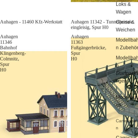
Loks &
Wagen
Sale
Auhagen - 11460 Kfz-Werkstatt
Auhagen 11342 - Tunnelportale
Gleise &
eingleisig, Spur H0
Weichen
Auhagen
Auhagen
Modellba
11346
11363
Bahnhof
Fußgängerbrücke,
n Zubehö
Klingenberg-
Spur
Modellba
Colmnitz,
H0
Spur
n
H0
Startpack
ngen
Modellaut
os
Carreraba
n
Carrera