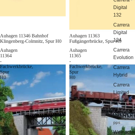
Digital
132
Carrera
Digital
Sale
Auhagen 11346 Bahnhof
Sale
Auhagen 11363
124
Klingenberg-Colmnitz, Spur H0
Fußgängerbrücke, Spur H0
Carrera
Auhagen
Auhagen
11364
11365
Evolution
-
-
Fachwerkbrücke,
Fachwerkbrücke,
Carrera
Spur
Spur
Hybrid
H0
H0
Carrera
Limited
Edition
Geschenkti
pps
Weinacht