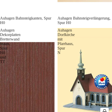
Auhagen Bahnsteigkanten, Spur
Auhagen Bahnsteigverlängerung,
H0
Spur H0
Auhagen
Auhagen
Dekorplatten
Dorfkirche
Bretterwand
mit
braun,
Pfarrhaus,
Spur
Spur
H0
N
und
TT