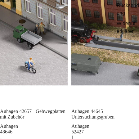
Zubehör
Rücksend
ung
Widerruf
erklären
Auhagen 42657 - Gehwegplatten
Sale
Auhagen 44645 -
mit Zubehör
Untersuchungsgruben
Auhagen
Auhagen
48646
52427
-
1