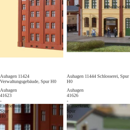
Hilfe und Kon
Sale
Auhagen 11424
Sale
Auhagen 11444 Schlosserei, Spur
Verwaltungsgebäude, Spur H0
H0
Auhagen
Auhagen
41623
41626
-
-
Einfriedung,
Wasserkran,
Spur
Spur
H0
H0