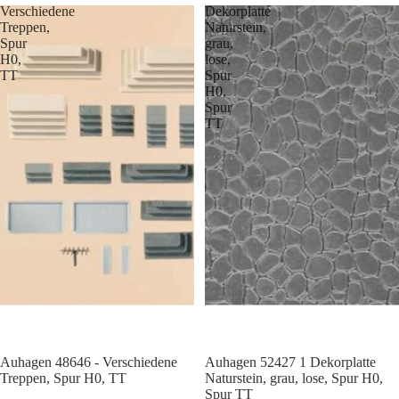
Verschiedene
Dekorplatte
Treppen,
Naturstein,
Spur
grau,
H0,
lose,
TT
Spur
H0,
Spur
TT
Auhagen 48646 - Verschiedene
Auhagen 52427 1 Dekorplatte
Treppen, Spur H0, TT
Naturstein, grau, lose, Spur H0,
Spur TT