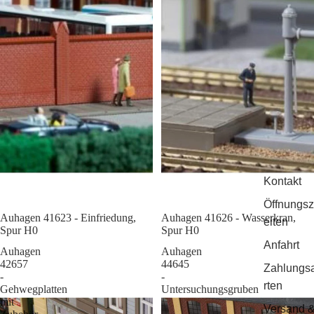
Kontakt
Öffnungsz
Auhagen 41623 - Einfriedung,
Sale
Auhagen 41626 - Wasserkran,
eiten
Spur H0
Spur H0
Anfahrt
Auhagen
Auhagen
42657
44645
Zahlungs
-
-
rten
Gehwegplatten
Untersuchungsgruben
mit
Versand 