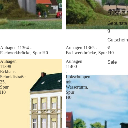
n
Ostern
Geburtsta
g
Gutschein
e
Sale
Auhagen 11364 -
Sale
Auhagen 11365 -
Fachwerkbrücke, Spur H0
Fachwerkbrücke, Spur H0
Auhagen
Auhagen
Sale
11398
11400
Eckhaus
-
Schmidtstraße
Lokschuppen
25,
mit
Spur
Wasserturm,
H0
Spur
H0