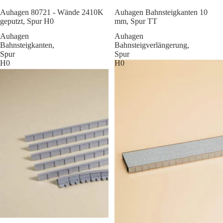
Sale
Auhagen 80721 - Wände 2410K
Auhagen Bahnsteigkanten 10
geputzt, Spur H0
mm, Spur TT
Auhagen
Auhagen
Bahnsteigkanten,
Bahnsteigverlängerung,
Spur
Spur
H0
H0