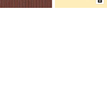
Auhagen Dekorplatten
Auhagen Dorfkirche mit
Bretterwand braun, Spur H0 und
Pfarrhaus, Spur N
TT
Auhagen
Auhagen
Eckhaus
Fenster
Schmidtstraße
für
10
Industriegebäude,
Spur
H0
Mehr