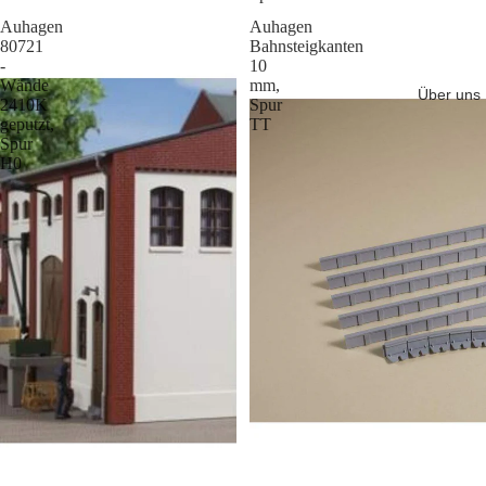
Auhagen
Auhagen
80721
Bahnsteigkanten
-
10
Wände
mm,
Über uns
2410K
Spur
geputzt,
TT
Spur
H0