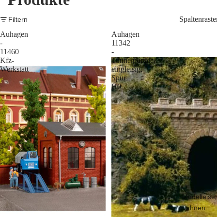
Spaltenraste
Filtern
Auhagen
Auhagen
-
11342
11460
-
Kfz-
Tunnelportale
Werkstatt
eingleisig,
Shop
Spur
H0
Modelleise
bahnen