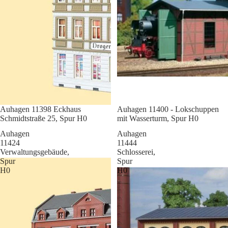
Sale
Auhagen 11398 Eckhaus
Sale
Auhagen 11400 - Lokschuppen
Schmidtstraße 25, Spur H0
mit Wasserturm, Spur H0
Auhagen
Auhagen
11424
11444
Verwaltungsgebäude,
Schlosserei,
Spur
Spur
H0
H0