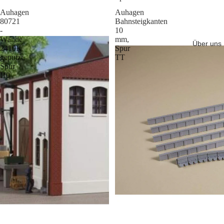
Auhagen
Auhagen
80721
Bahnsteigkanten
-
10
Wände
mm,
Über uns
2410K
Spur
geputzt,
TT
Spur
H0