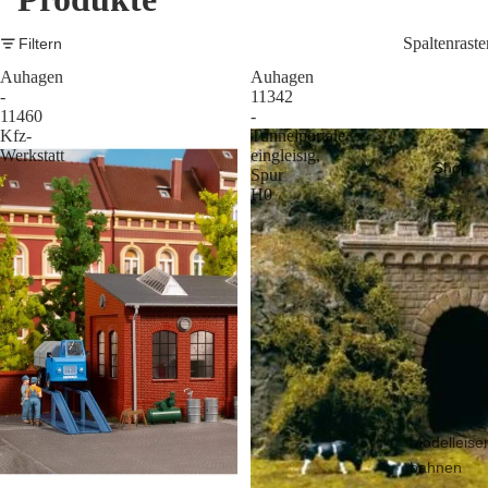
Spaltenraste
Filtern
Auhagen
Auhagen
-
11342
11460
-
Kfz-
Tunnelportale
Werkstatt
eingleisig,
Shop
Spur
H0
Modelleise
bahnen