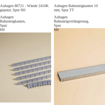
Sale
Auhagen 80721 - Wände 2410K
Auhagen Bahnsteigkanten 10
geputzt, Spur H0
mm, Spur TT
Auhagen
Auhagen
Bahnsteigkanten,
Bahnsteigverlängerung,
Spur
Spur
H0
H0