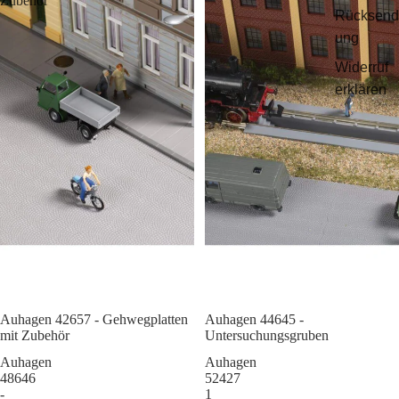
Zubehör
Rücksend
ung
Widerruf
erklären
Auhagen 42657 - Gehwegplatten
Sale
Auhagen 44645 -
mit Zubehör
Untersuchungsgruben
Auhagen
Auhagen
48646
52427
-
1