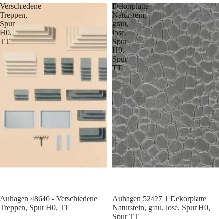
Verschiedene
Dekorplatte
Treppen,
Naturstein,
Spur
grau,
H0,
lose,
TT
Spur
H0,
Spur
TT
Auhagen 48646 - Verschiedene
Auhagen 52427 1 Dekorplatte
Treppen, Spur H0, TT
Naturstein, grau, lose, Spur H0,
Spur TT