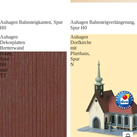
Auhagen Bahnsteigkanten, Spur
Auhagen Bahnsteigverlängerung,
H0
Spur H0
Auhagen
Auhagen
Dekorplatten
Dorfkirche
Bretterwand
mit
braun,
Pfarrhaus,
Spur
Spur
H0
N
und
TT