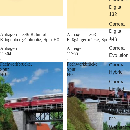
Digital
132
Carrera
Digital
Sale
Auhagen 11346 Bahnhof
Sale
Auhagen 11363
124
Klingenberg-Colmnitz, Spur H0
Fußgängerbrücke, Spur H0
Carrera
Auhagen
Auhagen
11364
11365
Evolution
-
-
Fachwerkbrücke,
Fachwerkbrücke,
Carrera
Spur
Spur
Hybrid
H0
H0
Carrera
Limited
Edition
Geschenkti
pps
Weinacht