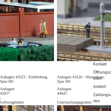
Kontakt
Öffnungsz
Auhagen 41623 - Einfriedung,
Sale
Auhagen 41626 - Wasserkran,
eiten
Spur H0
Spur H0
Anfahrt
Auhagen
Auhagen
42657
44645
Zahlungs
-
-
rten
Gehwegplatten
Untersuchungsgruben
mit
Versand 