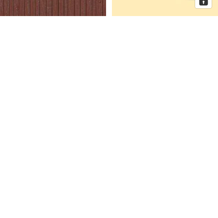
Auhagen Dekorplatten
Auhagen Dorfkirche mit
Bretterwand braun, Spur H0 und
Pfarrhaus, Spur N
TT
Auhagen
Auhagen
Eckhaus
Fenster
Schmidtstraße
für
10
Industriegebäude,
Spur
H0
Mehr