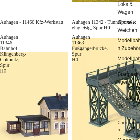
Loks &
Wagen
Sale
Auhagen - 11460 Kfz-Werkstatt
Auhagen 11342 - Tunnelportale
Gleise &
eingleisig, Spur H0
Weichen
Auhagen
Auhagen
Modellba
11346
11363
Bahnhof
Fußgängerbrücke,
n Zubehö
Klingenberg-
Spur
Modellba
Colmnitz,
H0
Spur
n
H0
Startpack
ngen
Modellaut
os
Carreraba
n
Carrera