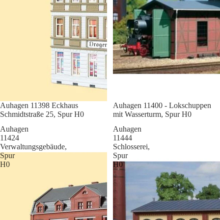
Sale
Auhagen 11398 Eckhaus
Sale
Auhagen 11400 - Lokschuppen
Schmidtstraße 25, Spur H0
mit Wasserturm, Spur H0
Auhagen
Auhagen
11424
11444
Verwaltungsgebäude,
Schlosserei,
Spur
Spur
H0
H0