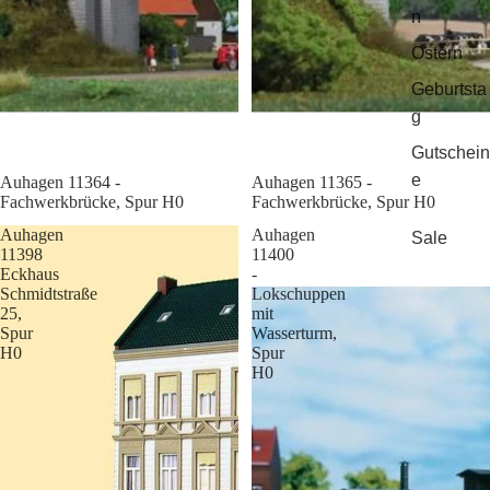
n
Ostern
Geburtsta
g
Gutschein
e
Sale
Auhagen 11364 -
Sale
Auhagen 11365 -
Fachwerkbrücke, Spur H0
Fachwerkbrücke, Spur H0
Auhagen
Auhagen
Sale
11398
11400
Eckhaus
-
Schmidtstraße
Lokschuppen
25,
mit
Spur
Wasserturm,
H0
Spur
H0