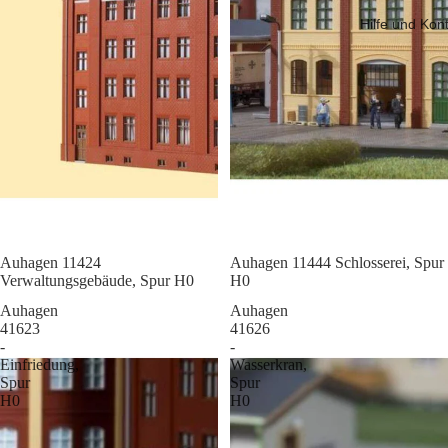
Hilfe und Kon
Sale
Auhagen 11424
Sale
Auhagen 11444 Schlosserei, Spur
Verwaltungsgebäude, Spur H0
H0
Auhagen
Auhagen
41623
41626
-
-
Einfriedung,
Wasserkran,
Spur
Spur
H0
H0