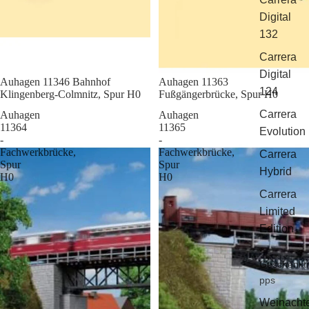
Digital
132
Carrera
Digital
Sale
Auhagen 11346 Bahnhof
Sale
Auhagen 11363
124
Klingenberg-Colmnitz, Spur H0
Fußgängerbrücke, Spur H0
Carrera
Auhagen
Auhagen
11364
11365
Evolution
-
-
Fachwerkbrücke,
Fachwerkbrücke,
Carrera
Spur
Spur
Hybrid
H0
H0
Carrera
Limited
Edition
Geschenkti
pps
Weinacht