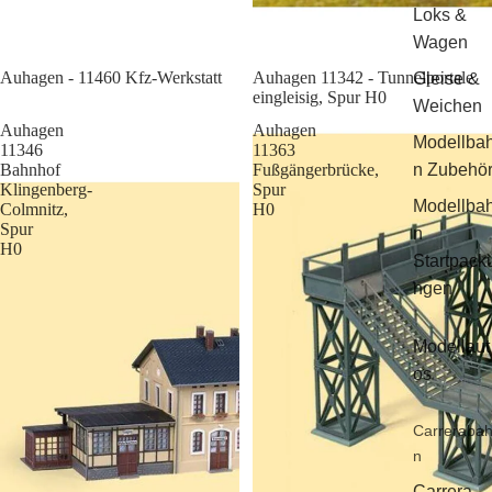
Loks &
Wagen
Sale
Auhagen - 11460 Kfz-Werkstatt
Auhagen 11342 - Tunnelportale
Gleise &
eingleisig, Spur H0
Weichen
Auhagen
Auhagen
Modellba
11346
11363
Bahnhof
Fußgängerbrücke,
n Zubehö
Klingenberg-
Spur
Modellba
Colmnitz,
H0
Spur
n
H0
Startpack
ngen
Modellaut
os
Carreraba
n
Carrera