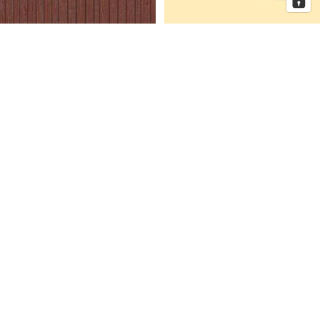
Auhagen Dekorplatten
Auhagen Dorfkirche mit
Bretterwand braun, Spur H0 und
Pfarrhaus, Spur N
TT
Auhagen
Auhagen
Eckhaus
Fenster
Schmidtstraße
für
10
Industriegebäude,
Spur
H0
Mehr