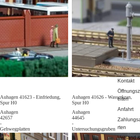
Kontakt
Öffnungsz
Auhagen 41623 - Einfriedung,
Sale
Auhagen 41626 - Wasserkran,
eiten
Spur H0
Spur H0
Anfahrt
Auhagen
Auhagen
42657
44645
Zahlungs
-
-
rten
Gehwegplatten
Untersuchungsgruben
mit
Versand 