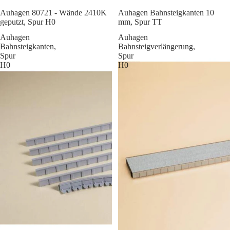
Sale
Auhagen 80721 - Wände 2410K
Auhagen Bahnsteigkanten 10
geputzt, Spur H0
mm, Spur TT
Auhagen
Auhagen
Bahnsteigkanten,
Bahnsteigverlängerung,
Spur
Spur
H0
H0