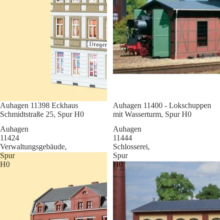
Sale
Auhagen 11398 Eckhaus
Sale
Auhagen 11400 - Lokschuppen
Schmidtstraße 25, Spur H0
mit Wasserturm, Spur H0
Auhagen
Auhagen
11424
11444
Verwaltungsgebäude,
Schlosserei,
Spur
Spur
H0
H0