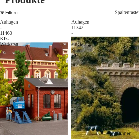
Spaltenraste
Filtern
Auhagen
Auhagen
-
11342
11460
-
Kfz-
Tunnelportale
Werkstatt
eingleisig,
Shop
Spur
H0
Modelleise
bahnen