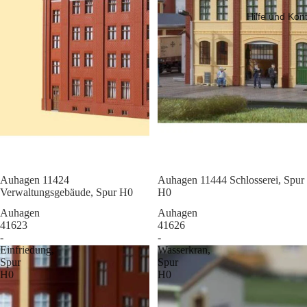
Hilfe und Kon
Sale
Auhagen 11424
Sale
Auhagen 11444 Schlosserei, Spur
Verwaltungsgebäude, Spur H0
H0
Auhagen
Auhagen
41623
41626
-
-
Einfriedung,
Wasserkran,
Spur
Spur
H0
H0