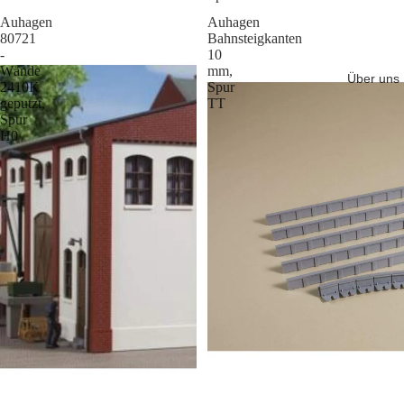
Auhagen
Auhagen
80721
Bahnsteigkanten
-
10
Wände
mm,
Über uns
2410K
Spur
geputzt,
TT
Spur
H0