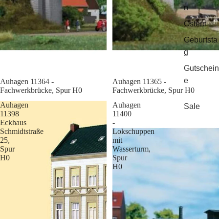
n
Ostern
Geburtsta
g
Gutschein
e
Sale
Auhagen 11364 -
Sale
Auhagen 11365 -
Fachwerkbrücke, Spur H0
Fachwerkbrücke, Spur H0
Auhagen
Auhagen
Sale
11398
11400
Eckhaus
-
Schmidtstraße
Lokschuppen
25,
mit
Spur
Wasserturm,
H0
Spur
H0