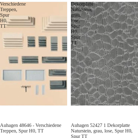
Verschiedene
Dekorplatte
Treppen,
Naturstein,
Spur
grau,
H0,
lose,
TT
Spur
H0,
Spur
TT
Auhagen 48646 - Verschiedene
Auhagen 52427 1 Dekorplatte
Treppen, Spur H0, TT
Naturstein, grau, lose, Spur H0,
Spur TT