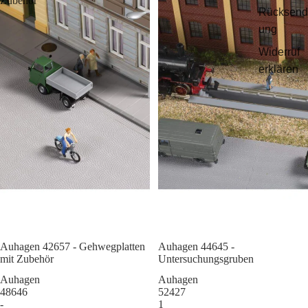
Zubehör
Rücksend
ung
Widerruf
erklären
Auhagen 42657 - Gehwegplatten
Sale
Auhagen 44645 -
mit Zubehör
Untersuchungsgruben
Auhagen
Auhagen
48646
52427
-
1