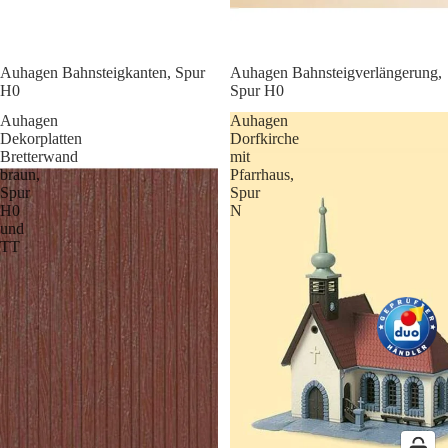
Auhagen Bahnsteigkanten, Spur
Auhagen Bahnsteigverlängerung,
H0
Spur H0
Auhagen
Auhagen
Dekorplatten
Dorfkirche
Bretterwand
mit
braun,
Pfarrhaus,
Spur
Spur
H0
N
und
TT