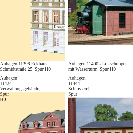
Sale
Auhagen 11398 Eckhaus
Sale
Auhagen 11400 - Lokschuppen
Schmidtstraße 25, Spur H0
mit Wasserturm, Spur H0
Auhagen
Auhagen
11424
11444
Verwaltungsgebäude,
Schlosserei,
Spur
Spur
H0
H0