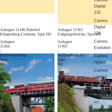
Digital
132
Carrera
Digital
Sale
Auhagen 11346 Bahnhof
Sale
Auhagen 11363
124
Klingenberg-Colmnitz, Spur H0
Fußgängerbrücke, Spur H0
Carrera
Auhagen
Auhagen
11364
11365
Evolution
-
-
Fachwerkbrücke,
Fachwerkbrücke,
Carrera
Spur
Spur
Hybrid
H0
H0
Carrera
Limited
Edition
Geschenkti
pps
Weinacht