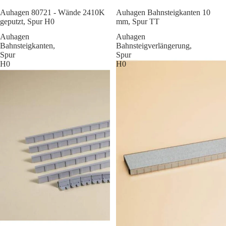
Sale
Auhagen 80721 - Wände 2410K
Auhagen Bahnsteigkanten 10
geputzt, Spur H0
mm, Spur TT
Auhagen
Auhagen
Bahnsteigkanten,
Bahnsteigverlängerung,
Spur
Spur
H0
H0