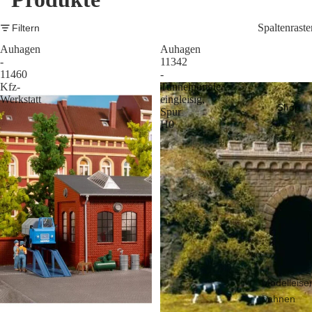
Spaltenraste
Filtern
Auhagen
Auhagen
-
11342
11460
-
Kfz-
Tunnelportale
Werkstatt
eingleisig,
Shop
Spur
H0
Modelleise
bahnen