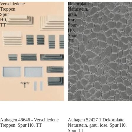
Verschiedene
Dekorplatte
Treppen,
Naturstein,
Spur
grau,
H0,
lose,
TT
Spur
H0,
Spur
TT
Auhagen 48646 - Verschiedene
Auhagen 52427 1 Dekorplatte
Treppen, Spur H0, TT
Naturstein, grau, lose, Spur H0,
Spur TT