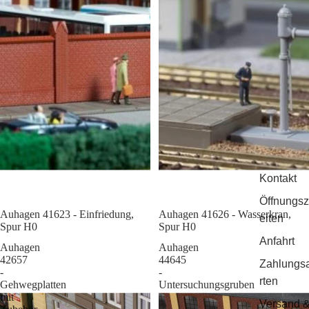
Kontakt
Öffnungsz
Auhagen 41623 - Einfriedung,
Sale
Auhagen 41626 - Wasserkran,
eiten
Spur H0
Spur H0
Anfahrt
Auhagen
Auhagen
42657
44645
Zahlungs
-
-
rten
Gehwegplatten
Untersuchungsgruben
mit
Versand 