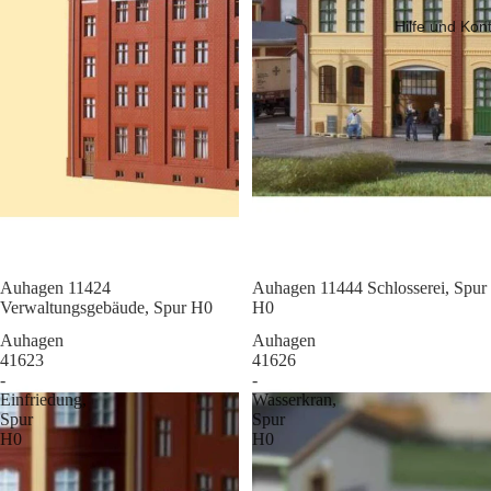
Hilfe und Kon
Sale
Auhagen 11424
Sale
Auhagen 11444 Schlosserei, Spur
Verwaltungsgebäude, Spur H0
H0
Auhagen
Auhagen
41623
41626
-
-
Einfriedung,
Wasserkran,
Spur
Spur
H0
H0