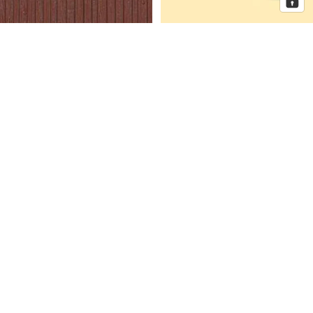
Auhagen Dekorplatten
Auhagen Dorfkirche mit
Bretterwand braun, Spur H0 und
Pfarrhaus, Spur N
TT
Auhagen
Auhagen
Eckhaus
Fenster
Schmidtstraße
für
10
Industriegebäude,
Spur
H0
Mehr