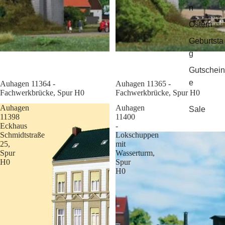
n
Ostern
Geburtsta
g
Gutschein
e
Sale
Auhagen 11364 -
Sale
Auhagen 11365 -
Fachwerkbrücke, Spur H0
Fachwerkbrücke, Spur H0
Auhagen
Auhagen
Sale
11398
11400
Eckhaus
-
Schmidtstraße
Lokschuppen
25,
mit
Spur
Wasserturm,
H0
Spur
H0