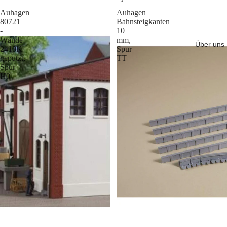
Auhagen
Auhagen
80721
Bahnsteigkanten
-
10
Wände
mm,
Über uns
2410K
Spur
geputzt,
TT
Spur
H0