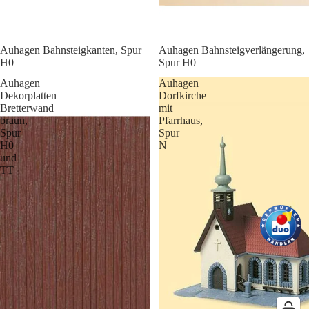
Auhagen Bahnsteigkanten, Spur
Auhagen Bahnsteigverlängerung,
H0
Spur H0
Auhagen
Auhagen
Dekorplatten
Dorfkirche
Bretterwand
mit
braun,
Pfarrhaus,
Spur
Spur
H0
N
und
TT