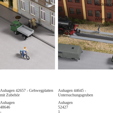
Zubehör
Rücksend
ung
Widerruf
erklären
Auhagen 42657 - Gehwegplatten
Sale
Auhagen 44645 -
mit Zubehör
Untersuchungsgruben
Auhagen
Auhagen
48646
52427
-
1