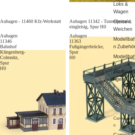
Loks &
Wagen
Sale
Auhagen - 11460 Kfz-Werkstatt
Auhagen 11342 - Tunnelportale
Gleise &
eingleisig, Spur H0
Weichen
Auhagen
Auhagen
Modellba
11346
11363
Bahnhof
Fußgängerbrücke,
n Zubehö
Klingenberg-
Spur
Modellba
Colmnitz,
H0
Spur
n
H0
Startpack
ngen
Modellaut
os
Carreraba
n
Carrera