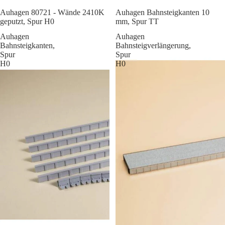
Sale
Auhagen 80721 - Wände 2410K
Auhagen Bahnsteigkanten 10
geputzt, Spur H0
mm, Spur TT
Auhagen
Auhagen
Bahnsteigkanten,
Bahnsteigverlängerung,
Spur
Spur
H0
H0