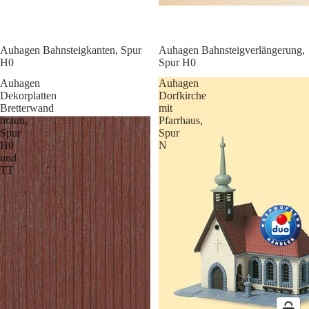
Auhagen Bahnsteigkanten, Spur
Auhagen Bahnsteigverlängerung,
H0
Spur H0
Auhagen
Auhagen
Dekorplatten
Dorfkirche
Bretterwand
mit
braun,
Pfarrhaus,
Spur
Spur
H0
N
und
TT