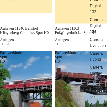
Digital
132
Carrera
Digital
Sale
Auhagen 11346 Bahnhof
Sale
Auhagen 11363
124
Klingenberg-Colmnitz, Spur H0
Fußgängerbrücke, Spur H0
Carrera
Auhagen
Auhagen
11364
11365
Evolution
-
-
Fachwerkbrücke,
Fachwerkbrücke,
Carrera
Spur
Spur
Hybrid
H0
H0
Carrera
Limited
Edition
Geschenkti
pps
Weinacht