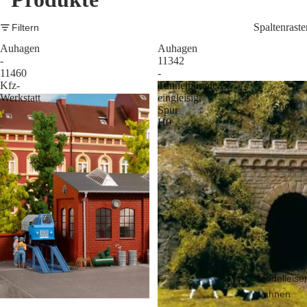
Spaltenraste
Filtern
Auhagen
Auhagen
-
11342
11460
-
Kfz-
Tunnelportale
Werkstatt
eingleisig,
Shop
Spur
H0
Modelleise
bahnen