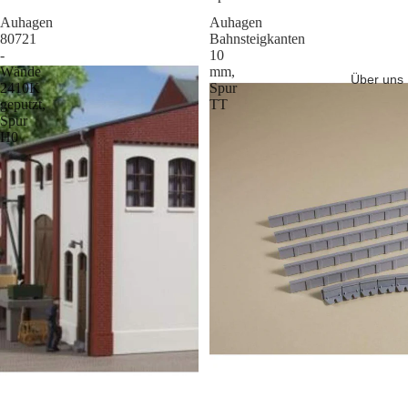
Auhagen
Auhagen
80721
Bahnsteigkanten
-
10
Wände
mm,
Über uns
2410K
Spur
geputzt,
TT
Spur
H0