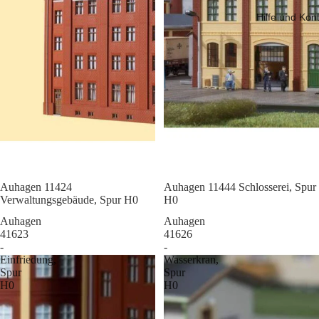
Hilfe und Kon
Sale
Auhagen 11424
Sale
Auhagen 11444 Schlosserei, Spur
Verwaltungsgebäude, Spur H0
H0
Auhagen
Auhagen
41623
41626
-
-
Einfriedung,
Wasserkran,
Spur
Spur
H0
H0