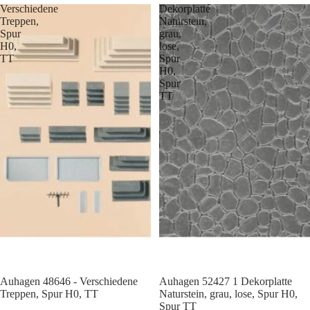
Verschiedene
Dekorplatte
Treppen,
Naturstein,
Spur
grau,
H0,
lose,
TT
Spur
H0,
Spur
TT
Auhagen 48646 - Verschiedene
Auhagen 52427 1 Dekorplatte
Treppen, Spur H0, TT
Naturstein, grau, lose, Spur H0,
Spur TT