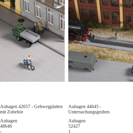
Zubehör
Rücksend
ung
Widerruf
erklären
Auhagen 42657 - Gehwegplatten
Sale
Auhagen 44645 -
mit Zubehör
Untersuchungsgruben
Auhagen
Auhagen
48646
52427
-
1