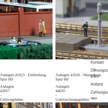
Kontakt
Öffnungsz
Auhagen 41623 - Einfriedung,
Sale
Auhagen 41626 - Wasserkran,
eiten
Spur H0
Spur H0
Anfahrt
Auhagen
Auhagen
42657
44645
Zahlungs
-
-
rten
Gehwegplatten
Untersuchungsgruben
mit
Versand 