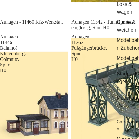
Loks &
Wagen
Sale
Auhagen - 11460 Kfz-Werkstatt
Auhagen 11342 - Tunnelportale
Gleise &
eingleisig, Spur H0
Weichen
Auhagen
Auhagen
Modellba
11346
11363
Bahnhof
Fußgängerbrücke,
n Zubehö
Klingenberg-
Spur
Modellba
Colmnitz,
H0
Spur
n
H0
Startpack
ngen
Modellaut
os
Carreraba
n
Carrera