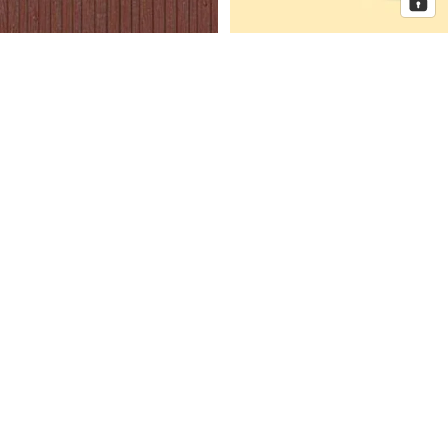
Auhagen Dekorplatten
Auhagen Dorfkirche mit
Bretterwand braun, Spur H0 und
Pfarrhaus, Spur N
TT
Auhagen
Auhagen
Eckhaus
Fenster
Schmidtstraße
für
10
Industriegebäude,
Spur
H0
Mehr