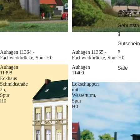
n
Ostern
Geburtsta
g
Gutschein
e
Sale
Auhagen 11364 -
Sale
Auhagen 11365 -
Fachwerkbrücke, Spur H0
Fachwerkbrücke, Spur H0
Auhagen
Auhagen
Sale
11398
11400
Eckhaus
-
Schmidtstraße
Lokschuppen
25,
mit
Spur
Wasserturm,
H0
Spur
H0