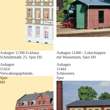
Sale
Auhagen 11398 Eckhaus
Sale
Auhagen 11400 - Lokschuppen
Schmidtstraße 25, Spur H0
mit Wasserturm, Spur H0
Auhagen
Auhagen
11424
11444
Verwaltungsgebäude,
Schlosserei,
Spur
Spur
H0
H0